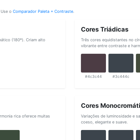
? Use o
Comparador Paleta + Contraste
.
Cores Triádicas
tico (180º). Criam alto
Três cores equidistantes no cí
vibrante entre contraste e har
#4c3c44
#3c444c
Cores Monocromát
rmonia rica oferece muitas
Variações de luminosidade e s
coeso, elegante e suave.