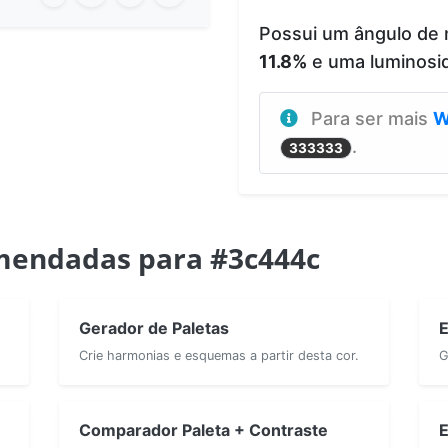
Possui um ângulo de
11.8%
e uma luminosi
Para ser mais
W
.
333333
mendadas para #3c444c
Gerador de Paletas
E
Crie harmonias e esquemas a partir desta cor.
G
Comparador Paleta + Contraste
E