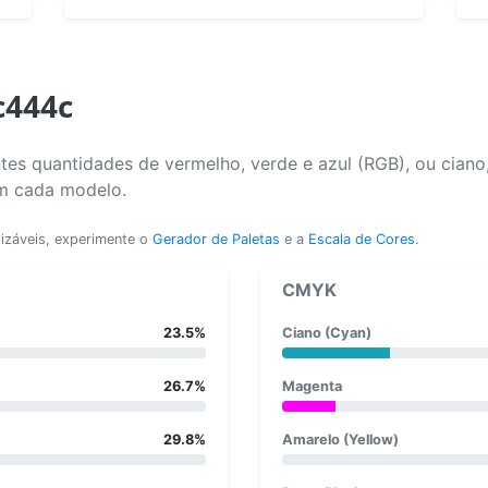
c444c
tes quantidades de vermelho, verde e azul (RGB), ou ciano
em cada modelo.
lizáveis, experimente o
Gerador de Paletas
e a
Escala de Cores
.
CMYK
23.5%
Ciano (Cyan)
26.7%
Magenta
29.8%
Amarelo (Yellow)