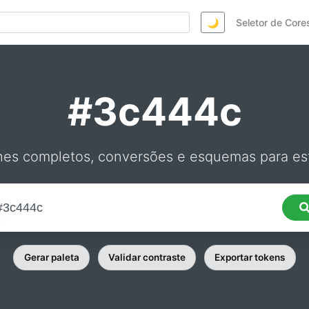
🌙
Seletor de Core
#3c444c
hes completos, conversões e esquemas para est
Gerar paleta
Validar contraste
Exportar tokens