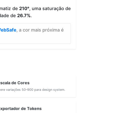
 matiz de
210°
, uma saturação de
dade de
26.7%
.
ebSafe
, a cor mais próxima é
scala de Cores
ere variações 50–900 para design system.
xportador de Tokens