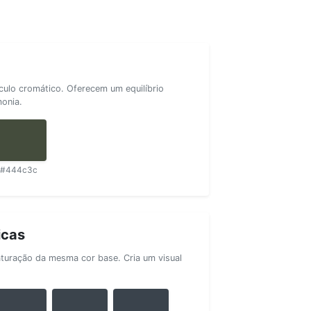
rculo cromático. Oferecem um equilíbrio
monia.
#444c3c
icas
aturação da mesma cor base. Cria um visual