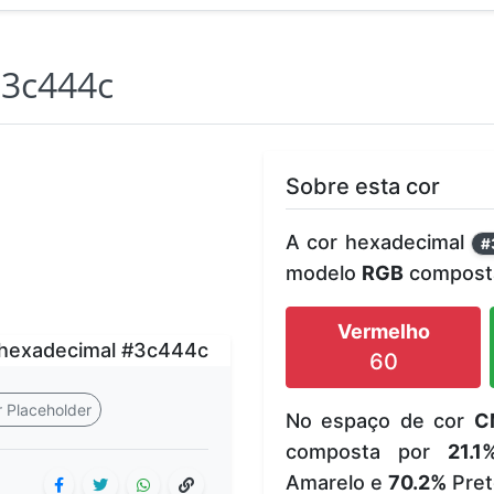
3c444c
Sobre esta cor
A cor hexadecimal
#
modelo
RGB
composta
Vermelho
60
 Placeholder
No espaço de cor
C
composta por
21.1
Amarelo e
70.2%
Pret