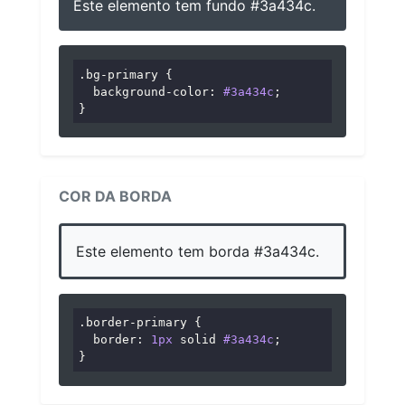
Este elemento tem fundo #3a434c.
.bg-primary
 {

background-color
: 
#3a434c
;

}
COR DA BORDA
Este elemento tem borda #3a434c.
.border-primary
 {

border
: 
1px
 solid 
#3a434c
;

}