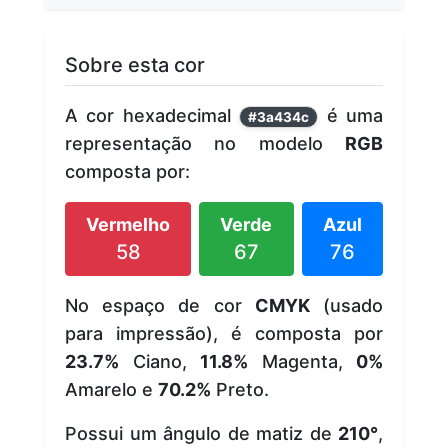
Sobre esta cor
A cor hexadecimal
é uma
#3a434c
representação no modelo
RGB
composta por:
Vermelho
Verde
Azul
58
67
76
No espaço de cor
CMYK
(usado
para impressão), é composta por
23.7%
Ciano,
11.8%
Magenta,
0%
Amarelo e
70.2%
Preto.
Possui um ângulo de matiz de
210°
,