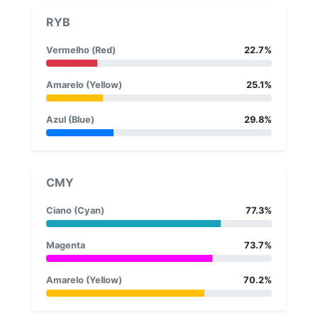
RYB
Vermelho (Red)
22.7%
Amarelo (Yellow)
25.1%
Azul (Blue)
29.8%
CMY
Ciano (Cyan)
77.3%
Magenta
73.7%
Amarelo (Yellow)
70.2%