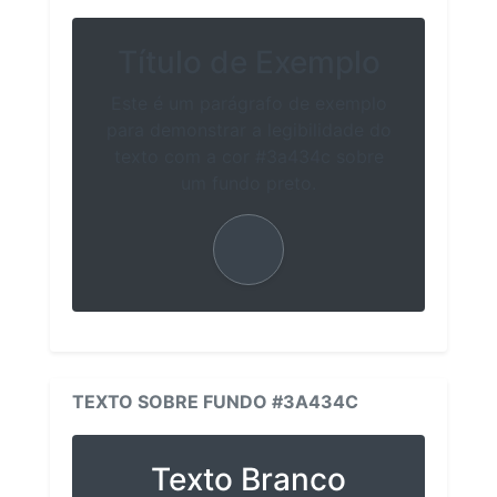
Título de Exemplo
Este é um parágrafo de exemplo
para demonstrar a legibilidade do
texto com a cor #3a434c sobre
um fundo preto.
TEXTO SOBRE FUNDO #3A434C
Texto Branco