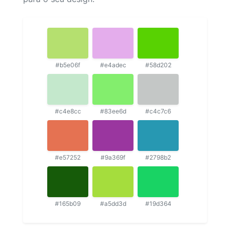
#b5e06f
#e4adec
#58d202
#c4e8cc
#83ee6d
#c4c7c6
#e57252
#9a369f
#2798b2
#165b09
#a5dd3d
#19d364