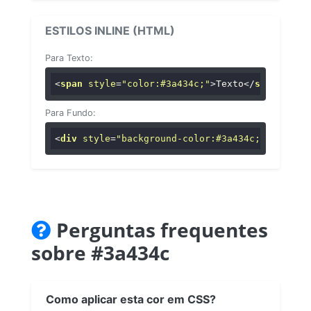
ESTILOS INLINE (HTML)
Para Texto:
<
span
style
=
"color:#3a434c;"
>
Texto
</
span
>
Para Fundo:
<
div
style
=
"background-color:#3a434c;"
>
...
</
di
Perguntas frequentes
sobre #3a434c
Como aplicar esta cor em CSS?