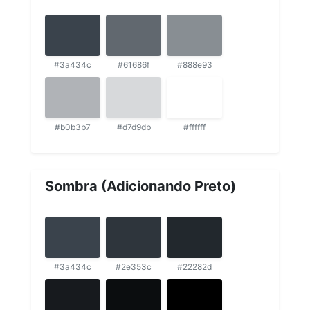
#3a434c
#61686f
#888e93
#b0b3b7
#d7d9db
#ffffff
Sombra (Adicionando Preto)
#3a434c
#2e353c
#22282d