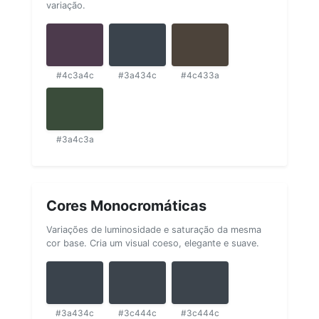
variação.
#4c3a4c
#3a434c
#4c433a
#3a4c3a
Cores Monocromáticas
Variações de luminosidade e saturação da mesma
cor base. Cria um visual coeso, elegante e suave.
#3a434c
#3c444c
#3c444c