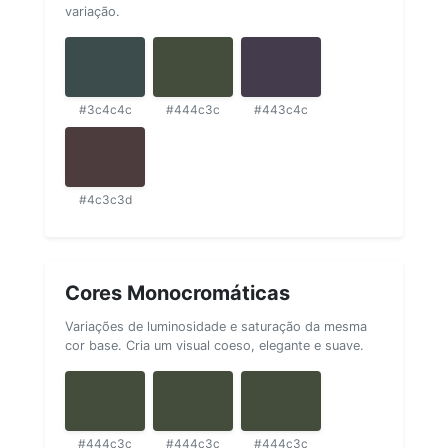
variação.
#3c4c4c
#444c3c
#443c4c
#4c3c3d
Cores Monocromáticas
Variações de luminosidade e saturação da mesma
cor base. Cria um visual coeso, elegante e suave.
#444c3c
#444c3c
#444c3c