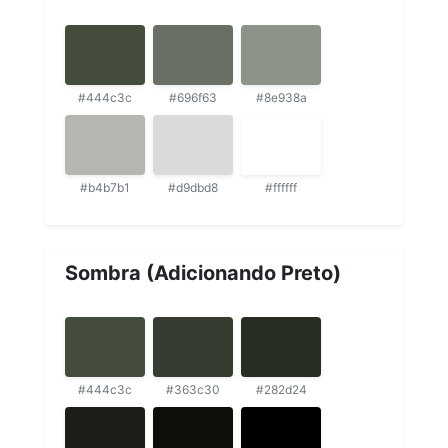
#444c3c
#696f63
#8e938a
#b4b7b1
#d9dbd8
#ffffff
Sombra (Adicionando Preto)
#444c3c
#363c30
#282d24