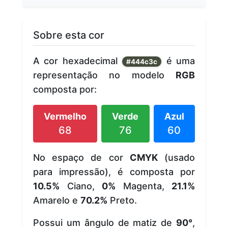
Sobre esta cor
A cor hexadecimal
é uma
#444c3c
representação no modelo
RGB
composta por:
Vermelho
Verde
Azul
68
76
60
No espaço de cor
CMYK
(usado
para impressão), é composta por
10.5%
Ciano,
0%
Magenta,
21.1%
Amarelo e
70.2%
Preto.
Possui um ângulo de matiz de
90°
,