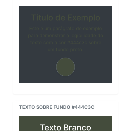
Título de Exemplo
Este é um parágrafo de exemplo
para demonstrar a legibilidade do
texto com a cor #444c3c sobre
um fundo preto.
TEXTO SOBRE FUNDO #444C3C
Texto Branco