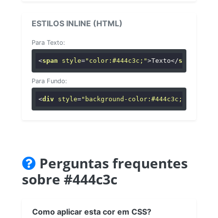
ESTILOS INLINE (HTML)
Para Texto:
<
span
style
=
"color:#444c3c;"
>
Texto
</
span
>
Para Fundo:
<
div
style
=
"background-color:#444c3c;"
>
...
</
di
Perguntas frequentes
sobre #444c3c
Como aplicar esta cor em CSS?