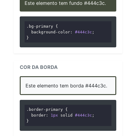
Este elemento tem fundo #444c3c.
.bg-primary
 {

background-color
: 
#444c3c
;

}
COR DA BORDA
Este elemento tem borda #444c3c.
.border-primary
 {

border
: 
1px
 solid 
#444c3c
;

}