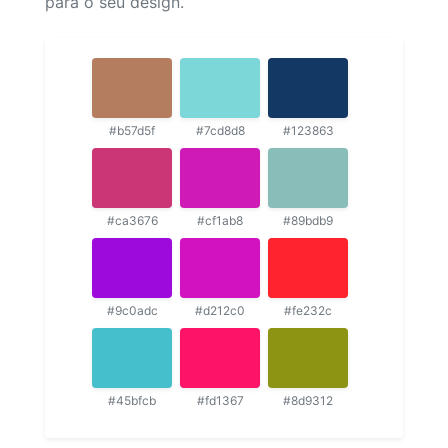
para o seu design.
#b57d5f
#7cd8d8
#123863
#ca3676
#cf1ab8
#89bdb9
#9c0adc
#d212c0
#fe232c
#45bfcb
#fd1367
#8d9312