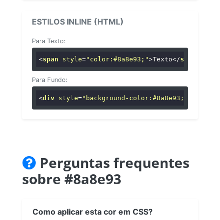
ESTILOS INLINE (HTML)
Para Texto:
<
span
style
=
"color:#8a8e93;"
>
Texto
</
span
>
Para Fundo:
<
div
style
=
"background-color:#8a8e93;"
>
...
</
di
Perguntas frequentes
sobre #8a8e93
Como aplicar esta cor em CSS?