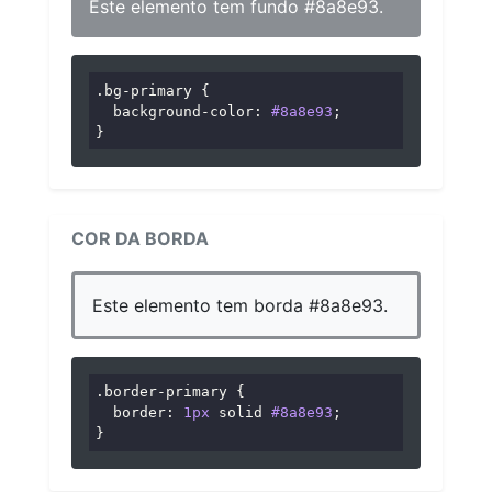
Este elemento tem fundo #8a8e93.
.bg-primary
 {

background-color
: 
#8a8e93
;

}
COR DA BORDA
Este elemento tem borda #8a8e93.
.border-primary
 {

border
: 
1px
 solid 
#8a8e93
;

}