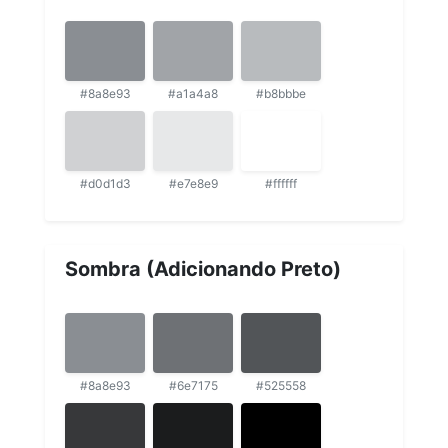
#8a8e93
#a1a4a8
#b8bbbe
#d0d1d3
#e7e8e9
#ffffff
Sombra (Adicionando Preto)
#8a8e93
#6e7175
#525558