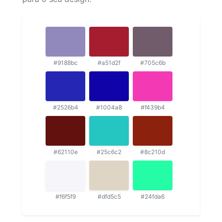
#9188bc
#a51d2f
#705c6b
#2526b4
#1004a8
#f439b4
#62110e
#25c6c2
#8c210d
#f6f5f9
#dfd5c5
#24fda6