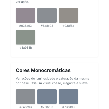
variação.
#938a93
#8a8e93
#938f8a
#8a938b
Cores Monocromáticas
Variações de luminosidade e saturação da mesma
cor base. Cria um visual coeso, elegante e suave.
#8a8e93
#758293
#738193