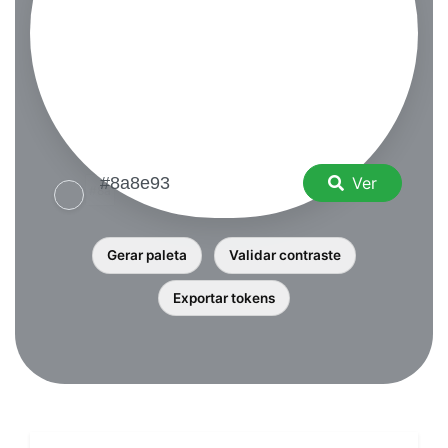
Ver
Gerar paleta
Validar contraste
Exportar tokens