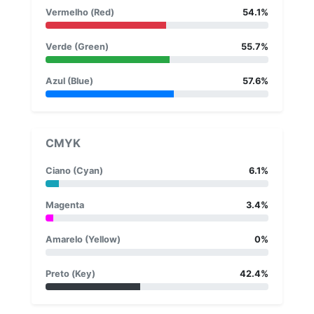
Vermelho (Red)
54.1%
Verde (Green)
55.7%
Azul (Blue)
57.6%
CMYK
Ciano (Cyan)
6.1%
Magenta
3.4%
Amarelo (Yellow)
0%
Preto (Key)
42.4%