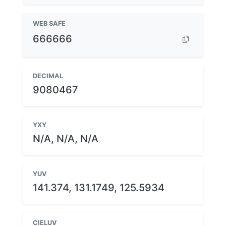
WEB SAFE
666666
DECIMAL
9080467
YXY
N/A, N/A, N/A
YUV
141.374, 131.1749, 125.5934
CIELUV