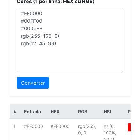
Cores (1 por linha: HEX ou RGB)
Converter
#
Entrada
HEX
RGB
HSL
Prev
1
#FF0000
#FF0000
rgb(255,
hsl(0,
0, 0)
100%,
50%)