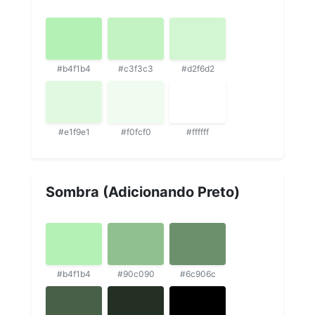
#b4f1b4
#c3f3c3
#d2f6d2
#e1f9e1
#f0fcf0
#ffffff
Sombra (Adicionando Preto)
#b4f1b4
#90c090
#6c906c