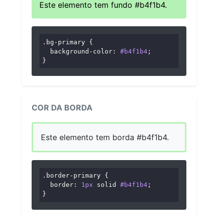
Este elemento tem fundo #b4f1b4.
.bg-primary
 {

background-color
: 
#b4f1b4
;

}
COR DA BORDA
Este elemento tem borda #b4f1b4.
.border-primary
 {

border
: 
1px
 solid 
#b4f1b4
;

}