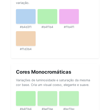
variação.
#b4d3f1
#b4f1b4
#f1b4f1
#f1d3b4
Cores Monocromáticas
Variações de luminosidade e saturação da mesma
cor base. Cria um visual coeso, elegante e suave.
#b4f1b4
#bef1be
#bcf1bc