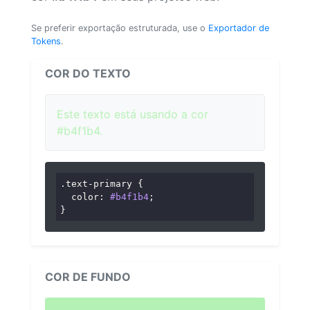
Se preferir exportação estruturada, use o
Exportador de
Tokens
.
COR DO TEXTO
Este texto está usando a cor
#b4f1b4.
.text-primary
 {

color
: 
#b4f1b4
;

}
COR DE FUNDO