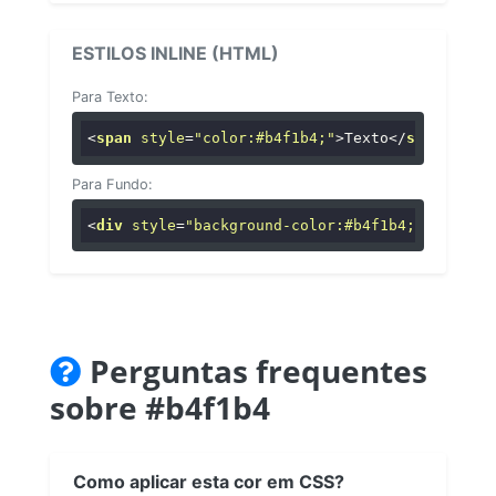
ESTILOS INLINE (HTML)
Para Texto:
<
span
style
=
"color:#b4f1b4;"
>
Texto
</
span
>
Para Fundo:
<
div
style
=
"background-color:#b4f1b4;"
>
...
</
di
Perguntas frequentes
sobre #b4f1b4
Como aplicar esta cor em CSS?