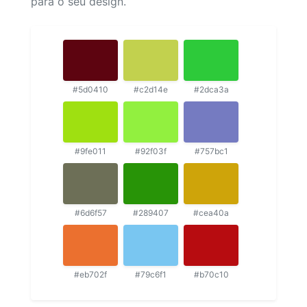
para o seu design.
#5d0410
#c2d14e
#2dca3a
#9fe011
#92f03f
#757bc1
#6d6f57
#289407
#cea40a
#eb702f
#79c6f1
#b70c10