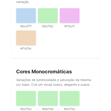
variação.
#bcd7f1
#bcf1bc
#f1bcf1
#f1d7bc
Cores Monocromáticas
Variações de luminosidade e saturação da mesma
cor base. Cria um visual coeso, elegante e suave.
#bcf1bc
#bef1be
#bcf1bc