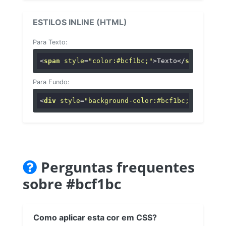
ESTILOS INLINE (HTML)
Para Texto:
<
span
style
=
"color:#bcf1bc;"
>
Texto
</
span
>
Para Fundo:
<
div
style
=
"background-color:#bcf1bc;"
>
...
</
di
Perguntas frequentes
sobre #bcf1bc
Como aplicar esta cor em CSS?