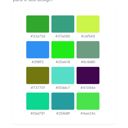
#32a72d
#37a080
#cbf549
#2f8ff3
#20eb18
#6c9d80
#73770f
#55ddc7
#41064e
#0bd791
#259d9f
#4ae34c