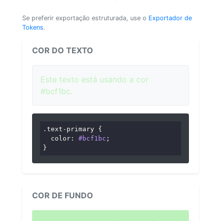
Se preferir exportação estruturada, use o
Exportador de
Tokens
.
COR DO TEXTO
Este texto está usando a cor
#bcf1bc.
.text-primary
 {

color
: 
#bcf1bc
;

}
COR DE FUNDO