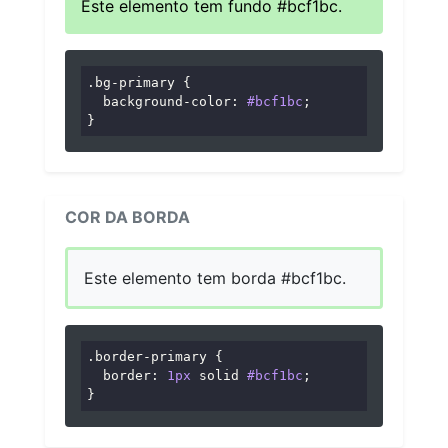
Este elemento tem fundo #bcf1bc.
.bg-primary
 {

background-color
: 
#bcf1bc
;

}
COR DA BORDA
Este elemento tem borda #bcf1bc.
.border-primary
 {

border
: 
1px
 solid 
#bcf1bc
;

}