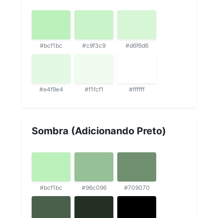
#bcf1bc
#c9f3c9
#d6f6d6
#e4f9e4
#f1fcf1
#ffffff
Sombra (Adicionando Preto)
#bcf1bc
#96c096
#709070