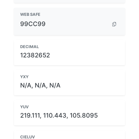
WEB SAFE
99CC99
DECIMAL
12382652
YXY
N/A, N/A, N/A
YUV
219.111, 110.443, 105.8095
CIELUV