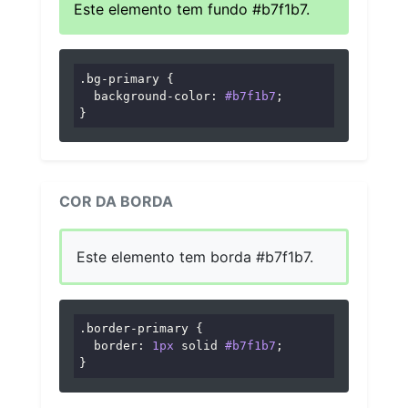
Este elemento tem fundo #b7f1b7.
.bg-primary
 {

background-color
: 
#b7f1b7
;

}
COR DA BORDA
Este elemento tem borda #b7f1b7.
.border-primary
 {

border
: 
1px
 solid 
#b7f1b7
;

}