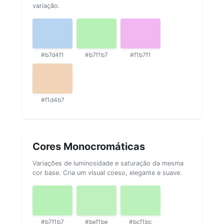
variação.
#b7d4f1
#b7f1b7
#f1b7f1
#f1d4b7
Cores Monocromáticas
Variações de luminosidade e saturação da mesma
cor base. Cria um visual coeso, elegante e suave.
#b7f1b7
#bef1be
#bcf1bc