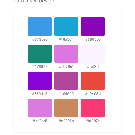
para o seu design.
#379be8
#18a5d4
#8806b8
#178675
#de76e1
#fbf3ff
#8804d7
#af4699
#e9493d
#da7bdf
#c9895e
#fa3874