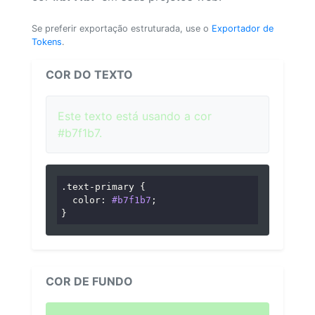
Se preferir exportação estruturada, use o
Exportador de
Tokens
.
COR DO TEXTO
Este texto está usando a cor
#b7f1b7.
.text-primary
 {

color
: 
#b7f1b7
;

}
COR DE FUNDO