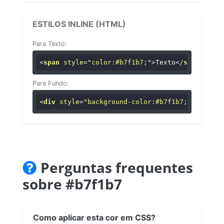
ESTILOS INLINE (HTML)
Para Texto:
<
span
style
=
"color:#b7f1b7;"
>
Texto
</
span
>
Para Fundo:
<
div
style
=
"background-color:#b7f1b7;"
>
...
</
di
Perguntas frequentes
sobre #b7f1b7
Como aplicar esta cor em CSS?