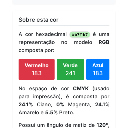
Sobre esta cor
A cor hexadecimal
é uma
#b7f1b7
representação no modelo
RGB
composta por:
Vermelho
Verde
Azul
183
241
183
No espaço de cor
CMYK
(usado
para impressão), é composta por
24.1%
Ciano,
0%
Magenta,
24.1%
Amarelo e
5.5%
Preto.
Possui um ângulo de matiz de
120°
,