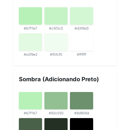
#b7f1b7
#c5f3c5
#d3f6d3
#e2f9e2
#f0fcf0
#ffffff
Sombra (Adicionando Preto)
#b7f1b7
#92c092
#6d906d