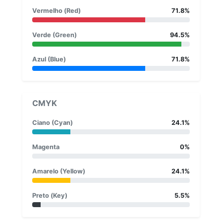
Vermelho (Red)
71.8%
Verde (Green)
94.5%
Azul (Blue)
71.8%
CMYK
Ciano (Cyan)
24.1%
Magenta
0%
Amarelo (Yellow)
24.1%
Preto (Key)
5.5%