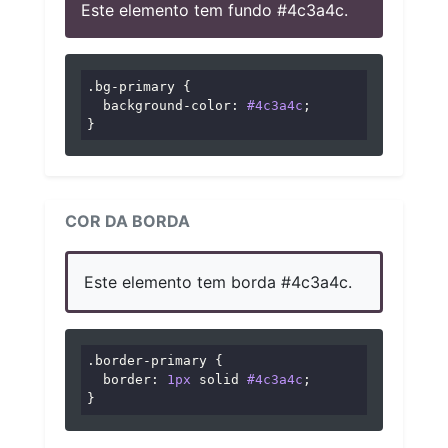
Este elemento tem fundo #4c3a4c.
.bg-primary
 {

background-color
: 
#4c3a4c
;

}
COR DA BORDA
Este elemento tem borda #4c3a4c.
.border-primary
 {

border
: 
1px
 solid 
#4c3a4c
;

}