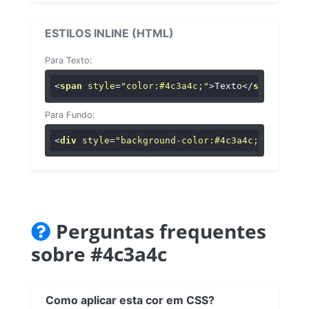
ESTILOS INLINE (HTML)
Para Texto:
<
span
style
=
"color:#4c3a4c;"
>
Texto
</
span
>
Para Fundo:
<
div
style
=
"background-color:#4c3a4c;"
>
...
</
di
Perguntas frequentes
sobre #4c3a4c
Como aplicar esta cor em CSS?