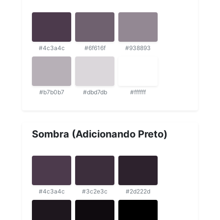
#4c3a4c
#6f616f
#938893
#b7b0b7
#dbd7db
#ffffff
Sombra (Adicionando Preto)
#4c3a4c
#3c2e3c
#2d222d