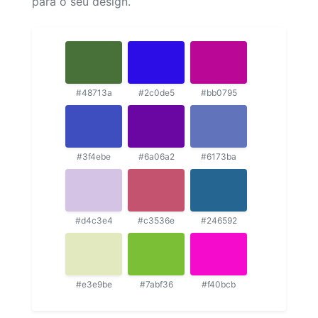
para o seu design.
#48713a
#2c0de5
#bb0795
#3f4ebe
#6a06a2
#6173ba
#d4c3e4
#c3536e
#246592
#e3e9be
#7abf36
#f40bcb