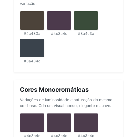
variação.
#4c433a
#4c3a4c
#3a4c3a
#3a434c
Cores Monocromáticas
Variações de luminosidade e saturação da mesma
cor base. Cria um visual coeso, elegante e suave.
#4c3a4c
#4c3c4c
#4c3c4c