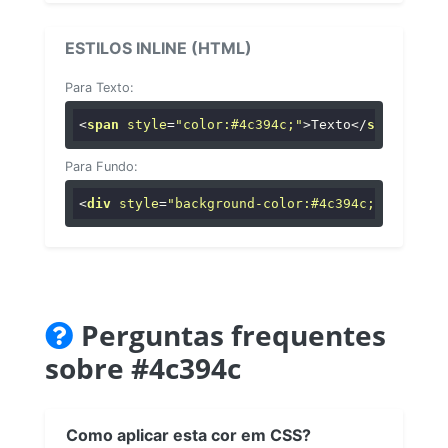
ESTILOS INLINE (HTML)
Para Texto:
<
span
style
=
"color:#4c394c;"
>
Texto
</
span
>
Para Fundo:
<
div
style
=
"background-color:#4c394c;"
>
...
</
di
Perguntas frequentes
sobre #4c394c
Como aplicar esta cor em CSS?