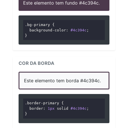
Este elemento tem fundo #4c394c.
.bg-primary
 {

background-color
: 
#4c394c
;

}
COR DA BORDA
Este elemento tem borda #4c394c.
.border-primary
 {

border
: 
1px
 solid 
#4c394c
;

}