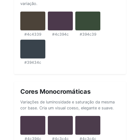
variação.
#4c4339
#4c394c
#394c39
#39434c
Cores Monocromáticas
Variações de luminosidade e saturação da mesma
cor base. Cria um visual coeso, elegante e suave.
#4c394c
#4c3c4c
#4c3c4c