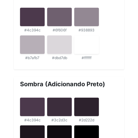
#4c394c
#6f606f
#938893
#b7afb7
#dbd7db
#ffffff
Sombra (Adicionando Preto)
#4c394c
#3c2d3c
#2d222d