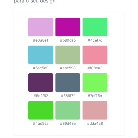
para o seu design.
#e0a8e1
#b80da5
#4cef7d
#6ac5d9
#abc598
#f08ea3
#5d2f62
#586f7f
#7df75e
#4ad92a
#89d48e
#dda4a8