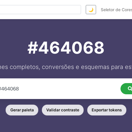
🌙
Seletor de Core
#464068
hes completos, conversões e esquemas para est
Gerar paleta
Validar contraste
Exportar tokens