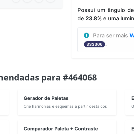
Possui um ângulo d
de
23.8%
e uma lumi
Para ser mais
W
.
333366
mendadas para #464068
Gerador de Paletas
E
Crie harmonias e esquemas a partir desta cor.
G
Comparador Paleta + Contraste
E