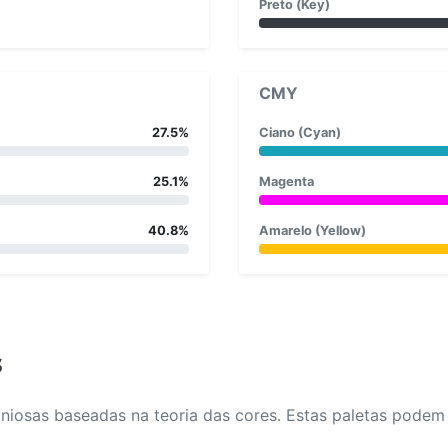
Preto (Key)
CMY
27.5%
Ciano (Cyan)
25.1%
Magenta
40.8%
Amarelo (Yellow)
s
osas baseadas na teoria das cores. Estas paletas podem aj