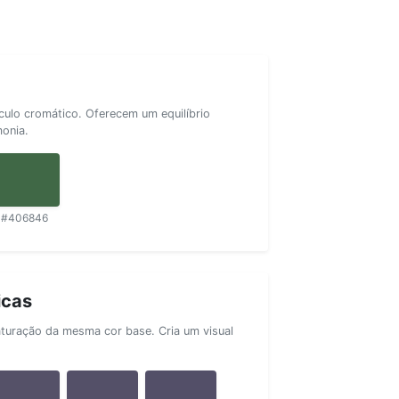
rculo cromático. Oferecem um equilíbrio
monia.
#406846
icas
aturação da mesma cor base. Cria um visual