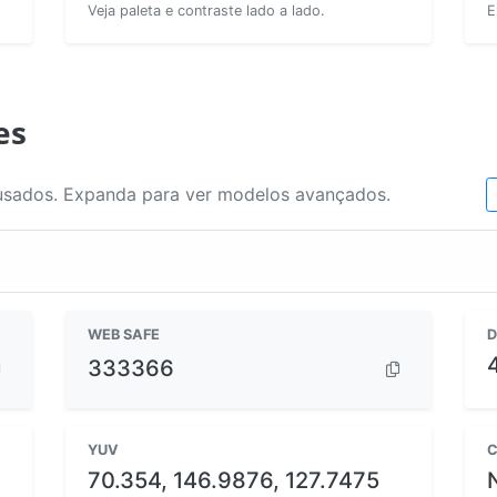
Veja paleta e contraste lado a lado.
E
es
usados. Expanda para ver modelos avançados.
WEB SAFE
D
333366
YUV
C
70.354, 146.9876, 127.7475