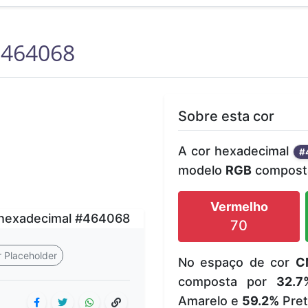
464068
Sobre esta cor
A cor hexadecimal
#
modelo
RGB
composta
Vermelho
70
 Placeholder
No espaço de cor
C
composta por
32.7
Amarelo e
59.2%
Pret