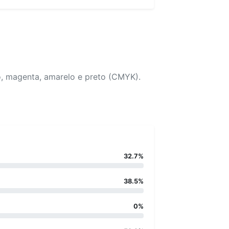
o, magenta, amarelo e preto (CMYK).
32.7%
38.5%
0%