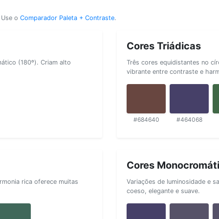
? Use o
Comparador Paleta + Contraste
.
Cores Triádicas
tico (180º). Criam alto
Três cores equidistantes no cí
vibrante entre contraste e har
#684640
#464068
Cores Monocromát
rmonia rica oferece muitas
Variações de luminosidade e s
coeso, elegante e suave.