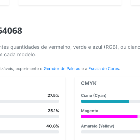
64068
tes quantidades de vermelho, verde e azul (RGB), ou cian
em cada modelo.
lizáveis, experimente o
Gerador de Paletas
e a
Escala de Cores
.
CMYK
27.5%
Ciano (Cyan)
25.1%
Magenta
40.8%
Amarelo (Yellow)