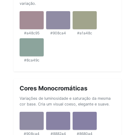
variação.
#a48c95
#908ca4
#a1a48c
#8ca49c
Cores Monocromáticas
Variações de luminosidade e saturação da mesma
cor base. Cria um visual coeso, elegante e suave.
#908ca4
#8882a4
#8680a4