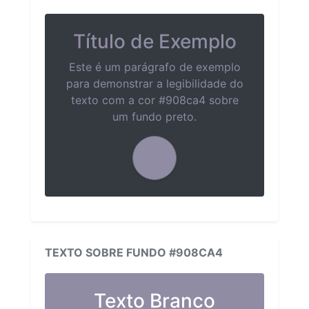
Título de Exemplo
Este é um parágrafo de exemplo
para demonstrar a legibilidade do
texto com a cor #908ca4 sobre
um fundo preto.
TEXTO SOBRE FUNDO #908CA4
Texto Branco