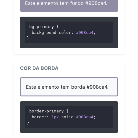
Este elemento tem fundo #908ca4.
.bg-primary
 {

background-color
: 
#908ca4
;

}
COR DA BORDA
Este elemento tem borda #908ca4.
.border-primary
 {

border
: 
1px
 solid 
#908ca4
;

}