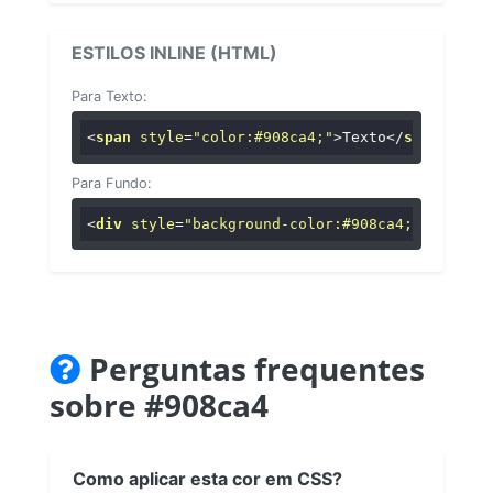
ESTILOS INLINE (HTML)
Para Texto:
<
span
style
=
"color:#908ca4;"
>
Texto
</
span
>
Para Fundo:
<
div
style
=
"background-color:#908ca4;"
>
...
</
di
Perguntas frequentes
sobre #908ca4
Como aplicar esta cor em CSS?