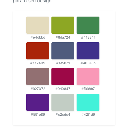
para o seu design.
#e4dbbd
#8da724
#41884f
#aa2409
#4f5b7d
#40318b
#927072
#9d0847
#f998b7
#591e89
#c2cdc4
#42f1d9