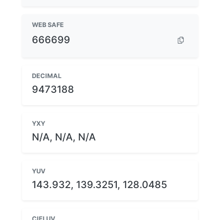
WEB SAFE
666699
DECIMAL
9473188
YXY
N/A, N/A, N/A
YUV
143.932, 139.3251, 128.0485
CIELUV