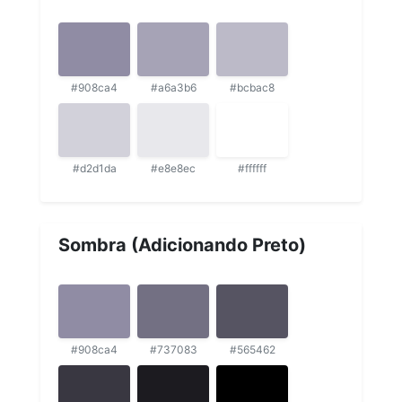
#908ca4
#a6a3b6
#bcbac8
#d2d1da
#e8e8ec
#ffffff
Sombra (Adicionando Preto)
#908ca4
#737083
#565462