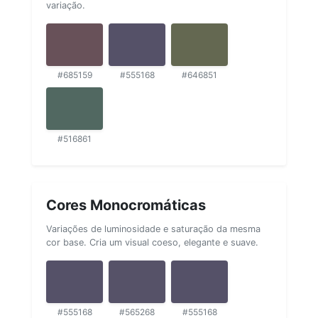
variação.
#685159
#555168
#646851
#516861
Cores Monocromáticas
Variações de luminosidade e saturação da mesma
cor base. Cria um visual coeso, elegante e suave.
#555168
#565268
#555168