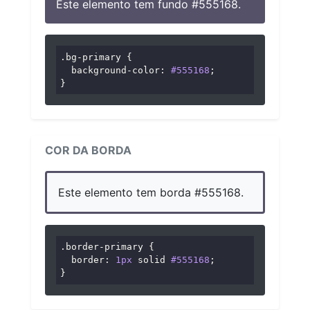
Este elemento tem fundo #555168.
.bg-primary
 {

background-color
: 
#555168
;

}
COR DA BORDA
Este elemento tem borda #555168.
.border-primary
 {

border
: 
1px
 solid 
#555168
;

}