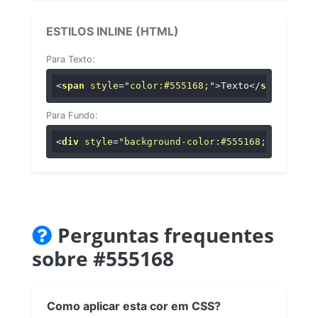
ESTILOS INLINE (HTML)
Para Texto:
<
span
style
=
"color:#555168;"
>
Texto
</
span
>
Para Fundo:
<
div
style
=
"background-color:#555168;"
>
...
</
di
Perguntas frequentes
sobre #555168
Como aplicar esta cor em CSS?