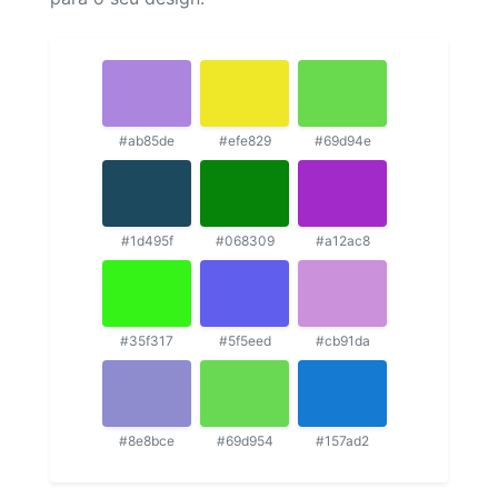
#ab85de
#efe829
#69d94e
#1d495f
#068309
#a12ac8
#35f317
#5f5eed
#cb91da
#8e8bce
#69d954
#157ad2