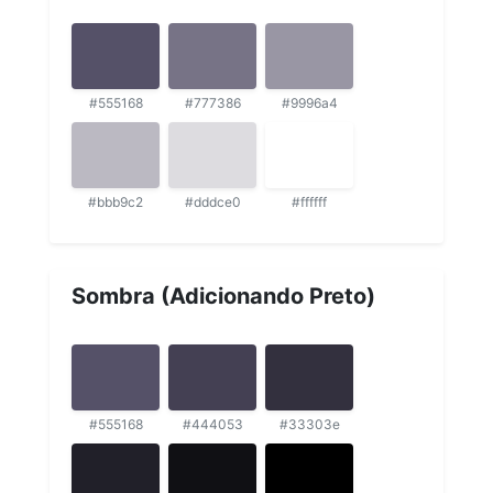
#555168
#777386
#9996a4
#bbb9c2
#dddce0
#ffffff
Sombra (Adicionando Preto)
#555168
#444053
#33303e