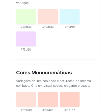
variação.
#e6ffd9
#ffe0d9
#d9f9ff
#f3d9ff
Cores Monocromáticas
Variações de luminosidade e saturação da mesma
cor base. Cria um visual coeso, elegante e suave.
#ffe0d9
#ffd4ca
#ffd1c7