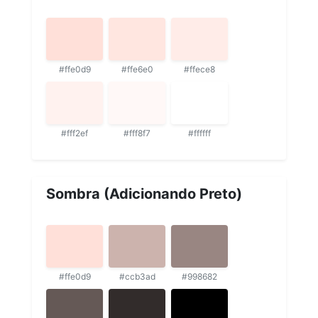
#ffe0d9
#ffe6e0
#ffece8
#fff2ef
#fff8f7
#ffffff
Sombra (Adicionando Preto)
#ffe0d9
#ccb3ad
#998682