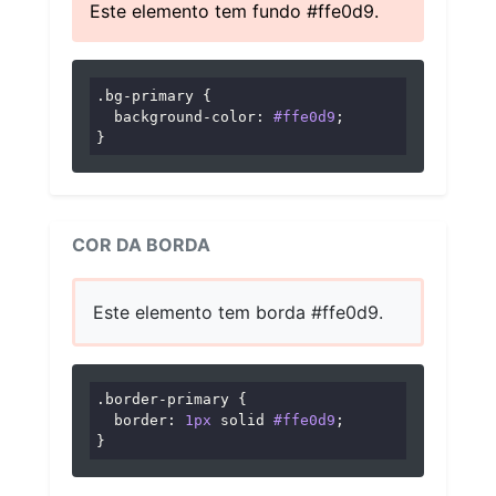
Este elemento tem fundo #ffe0d9.
.bg-primary
 {

background-color
: 
#ffe0d9
;

}
COR DA BORDA
Este elemento tem borda #ffe0d9.
.border-primary
 {

border
: 
1px
 solid 
#ffe0d9
;

}