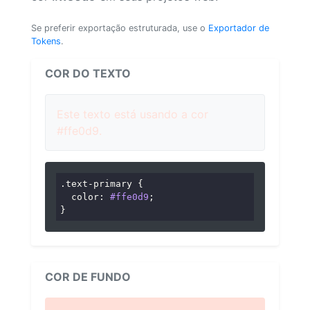
Se preferir exportação estruturada, use o
Exportador de
Tokens
.
COR DO TEXTO
Este texto está usando a cor
#ffe0d9.
.text-primary
 {

color
: 
#ffe0d9
;

}
COR DE FUNDO