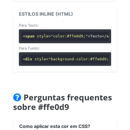
ESTILOS INLINE (HTML)
Para Texto:
<
span
style
=
"color:#ffe0d9;"
>
Texto
</
span
>
Para Fundo:
<
div
style
=
"background-color:#ffe0d9;"
>
...
</
di
Perguntas frequentes
sobre #ffe0d9
Como aplicar esta cor em CSS?