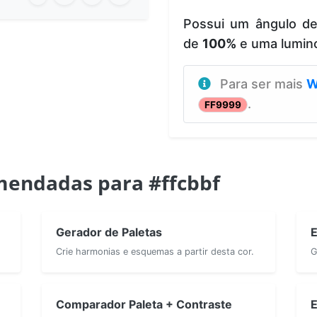
Possui um ângulo d
de
100%
e uma lumin
Para ser mais
W
.
FF9999
endadas para #ffcbbf
Gerador de Paletas
E
Crie harmonias e esquemas a partir desta cor.
G
Comparador Paleta + Contraste
E