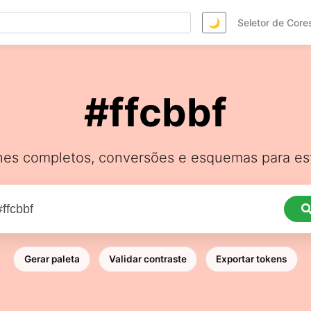
🌙
Seletor de Core
#ffcbbf
hes completos, conversões e esquemas para est
Gerar paleta
Validar contraste
Exportar tokens