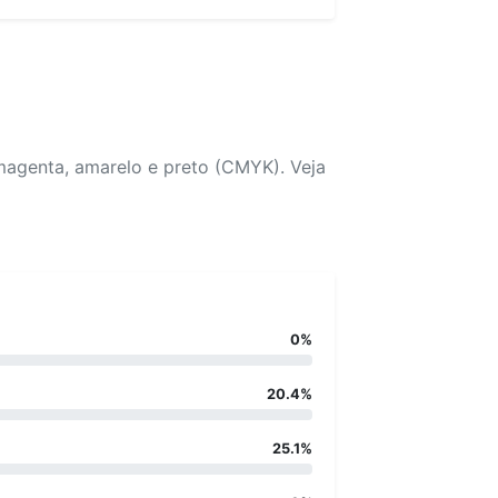
magenta, amarelo e preto (CMYK). Veja
0%
20.4%
25.1%