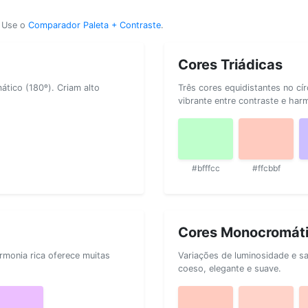
? Use o
Comparador Paleta + Contraste
.
Cores Triádicas
tico (180º). Criam alto
Três cores equidistantes no cí
vibrante entre contraste e har
#bfffcc
#ffcbbf
Cores Monocromát
rmonia rica oferece muitas
Variações de luminosidade e s
coeso, elegante e suave.