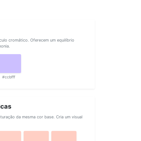
rculo cromático. Oferecem um equilíbrio
monia.
#ccbfff
icas
aturação da mesma cor base. Cria um visual