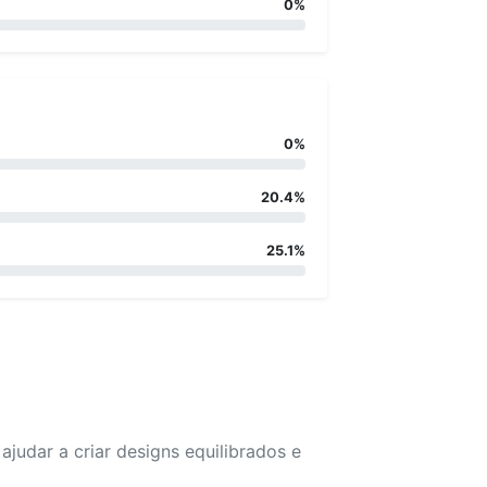
0%
0%
20.4%
25.1%
udar a criar designs equilibrados e