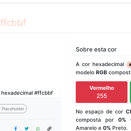
ffcbbf
Sobre esta cor
A cor hexadecimal
modelo
RGB
composta
Vermelho
255
 Placeholder
No espaço de cor
C
composta por
0%
C
Amarelo e
0%
Preto.