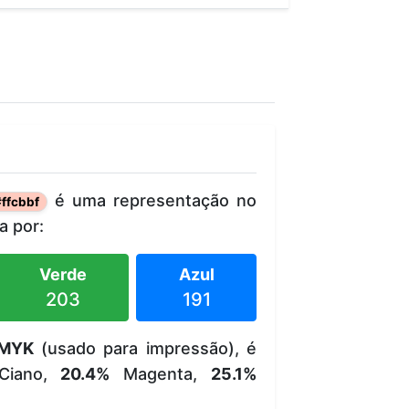
é uma representação no
#ffcbbf
 por:
Verde
Azul
203
191
MYK
(usado para impressão), é
iano,
20.4%
Magenta,
25.1%