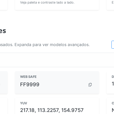
Veja paleta e contraste lado a lado.
E
es
usados. Expanda para ver modelos avançados.
WEB SAFE
D
FF9999
YUV
C
217.18, 113.2257, 154.9757