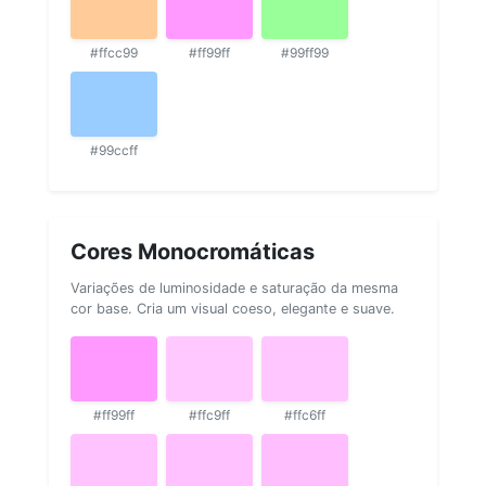
#ffcc99
#ff99ff
#99ff99
#99ccff
Cores Monocromáticas
Variações de luminosidade e saturação da mesma
cor base. Cria um visual coeso, elegante e suave.
#ff99ff
#ffc9ff
#ffc6ff