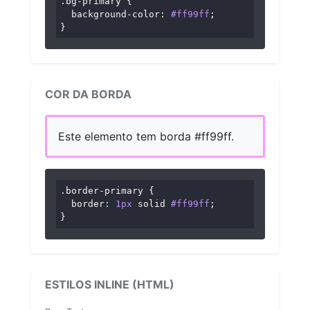
.bg-primary
 {

background-color
: 
#ff99ff
;

}
COR DA BORDA
Este elemento tem borda #ff99ff.
.border-primary
 {

border
: 
1px
 solid 
#ff99ff
;

}
ESTILOS INLINE (HTML)