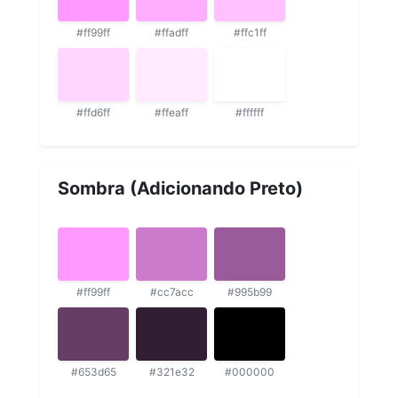
#ff99ff
#ffadff
#ffc1ff
#ffd6ff
#ffeaff
#ffffff
Sombra (Adicionando Preto)
#ff99ff
#cc7acc
#995b99
#653d65
#321e32
#000000