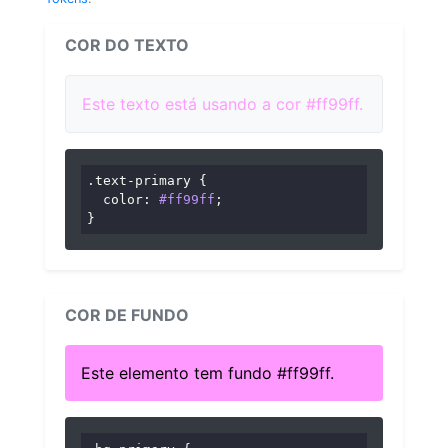
COR DO TEXTO
Este texto está usando a cor #ff99ff.
.text-primary
 {

color
: 
#ff99ff
;

}
COR DE FUNDO
Este elemento tem fundo #ff99ff.