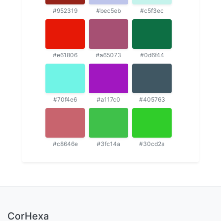
#952319
#bec5eb
#c5f3ec
#e61806
#a65073
#0d6f44
#70f4e6
#a117c0
#405763
#c8646e
#3fc14a
#30cd2a
CorHexa