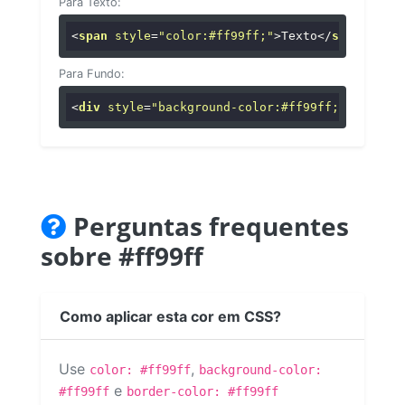
Para Texto:
<
span
style
=
"color:#ff99ff;"
>
Texto
</
span
>
Para Fundo:
<
div
style
=
"background-color:#ff99ff;"
>
...
</
di
Perguntas frequentes
sobre #ff99ff
Como aplicar esta cor em CSS?
Use
,
color: #ff99ff
background-color:
e
#ff99ff
border-color: #ff99ff