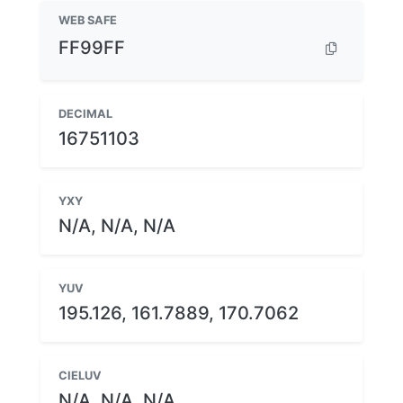
WEB SAFE
FF99FF
DECIMAL
16751103
YXY
N/A, N/A, N/A
YUV
195.126, 161.7889, 170.7062
CIELUV
N/A, N/A, N/A