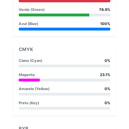
Verde (Green)
76.9%
Azul (Blue)
100%
CMYK
Ciano (Cyan)
0%
Magenta
23.1%
Amarelo (Yellow)
0%
Preto (Key)
0%
RYB