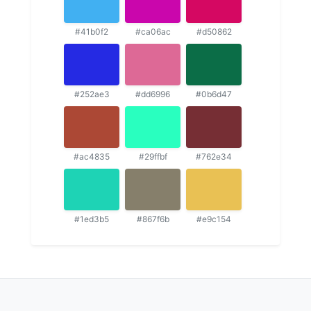
#41b0f2
#ca06ac
#d50862
#252ae3
#dd6996
#0b6d47
#ac4835
#29ffbf
#762e34
#1ed3b5
#867f6b
#e9c154