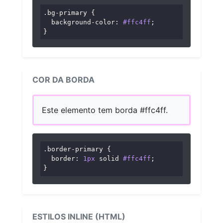
.bg-primary
 {

background-color
: 
#ffc4ff
;

}
COR DA BORDA
Este elemento tem borda #ffc4ff.
.border-primary
 {

border
: 
1px
 solid 
#ffc4ff
;

}
ESTILOS INLINE (HTML)