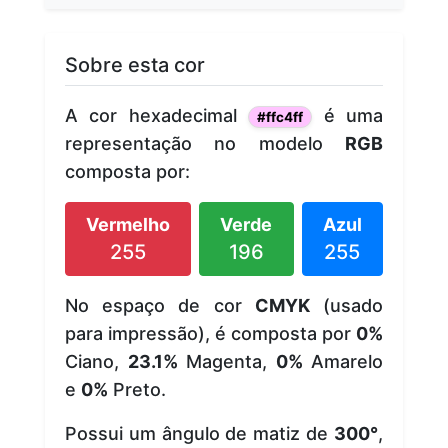
Sobre esta cor
A cor hexadecimal
é uma
#ffc4ff
representação no modelo
RGB
composta por:
Vermelho
Verde
Azul
255
196
255
No espaço de cor
CMYK
(usado
para impressão), é composta por
0%
Ciano,
23.1%
Magenta,
0%
Amarelo
e
0%
Preto.
Possui um ângulo de matiz de
300°
,