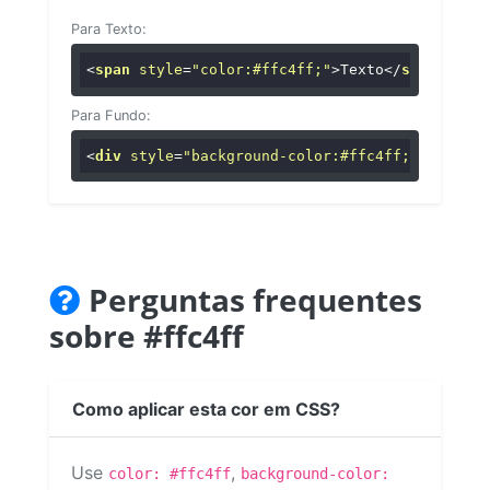
Para Texto:
<
span
style
=
"color:#ffc4ff;"
>
Texto
</
span
>
Para Fundo:
<
div
style
=
"background-color:#ffc4ff;"
>
...
</
di
Perguntas frequentes
sobre #ffc4ff
Como aplicar esta cor em CSS?
Use
,
color: #ffc4ff
background-color: