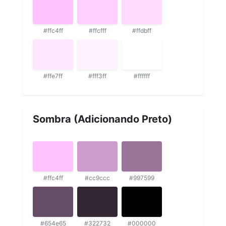
#ffc4ff
#ffcfff
#ffdbff
#ffe7ff
#fff3ff
#ffffff
Sombra (Adicionando Preto)
#ffc4ff
#cc9ccc
#997599
#654e65
#322732
#000000