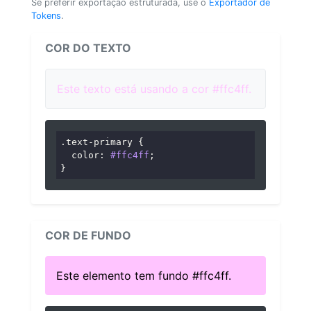
Se preferir exportação estruturada, use o
Exportador de
Tokens
.
COR DO TEXTO
Este texto está usando a cor #ffc4ff.
.text-primary
 {

color
: 
#ffc4ff
;

}
COR DE FUNDO
Este elemento tem fundo #ffc4ff.