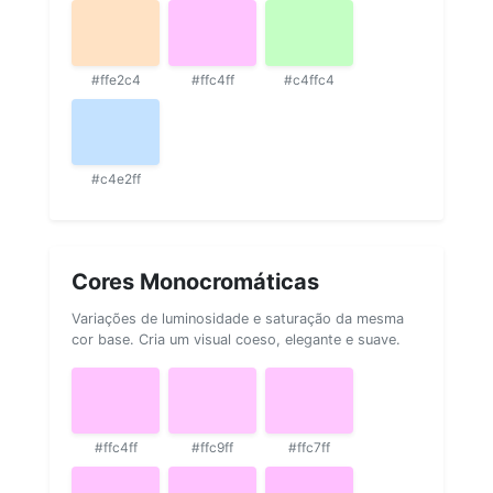
#ffe2c4
#ffc4ff
#c4ffc4
#c4e2ff
Cores Monocromáticas
Variações de luminosidade e saturação da mesma
cor base. Cria um visual coeso, elegante e suave.
#ffc4ff
#ffc9ff
#ffc7ff