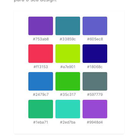
#753ab8
#33859c
#605ec8
#f13153
#a7e901
#18068c
#2479c7
#35c317
#597779
#1eba71
#2ed7ba
#9948d4