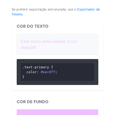
Se preferir exportação estruturada, use o
Exportador de
Tokens
.
COR DO TEXTO
Este texto está usando a cor
#eec0ff.
.text-primary
 {

color
: 
#eec0ff
;

}
COR DE FUNDO