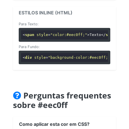
ESTILOS INLINE (HTML)
Para Texto:
<
span
style
=
"color:#eec0ff;"
>
Texto
</
span
>
Para Fundo:
<
div
style
=
"background-color:#eec0ff;"
>
...
</
di
Perguntas frequentes
sobre #eec0ff
Como aplicar esta cor em CSS?