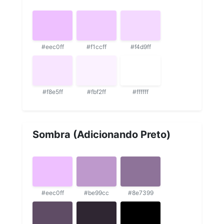
#eec0ff
#f1ccff
#f4d9ff
#f8e5ff
#fbf2ff
#ffffff
Sombra (Adicionando Preto)
#eec0ff
#be99cc
#8e7399