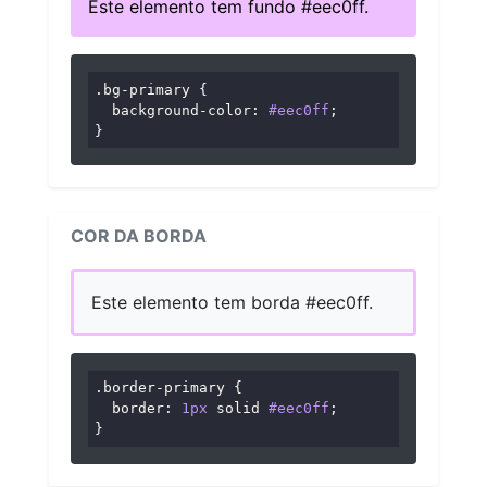
Este elemento tem fundo #eec0ff.
.bg-primary
 {

background-color
: 
#eec0ff
;

}
COR DA BORDA
Este elemento tem borda #eec0ff.
.border-primary
 {

border
: 
1px
 solid 
#eec0ff
;

}