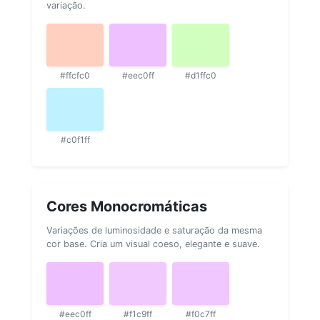
variação.
#ffcfc0
#eec0ff
#d1ffc0
#c0f1ff
Cores Monocromáticas
Variações de luminosidade e saturação da mesma
cor base. Cria um visual coeso, elegante e suave.
#eec0ff
#f1c9ff
#f0c7ff