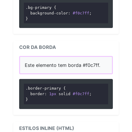
.bg-primary
 {

background-color
: 
#f0c7ff
;

}
COR DA BORDA
Este elemento tem borda #f0c7ff.
.border-primary
 {

border
: 
1px
 solid 
#f0c7ff
;

}
ESTILOS INLINE (HTML)