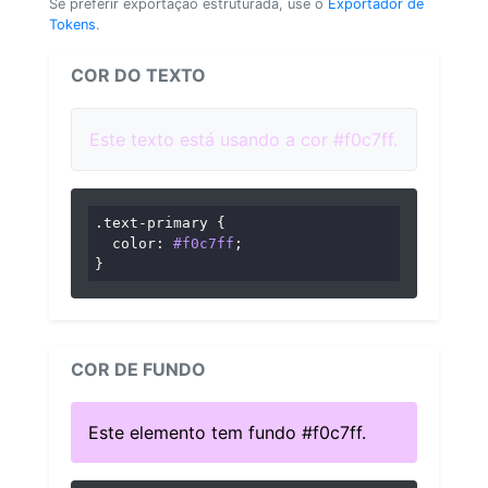
Se preferir exportação estruturada, use o
Exportador de
Tokens
.
COR DO TEXTO
Este texto está usando a cor #f0c7ff.
.text-primary
 {

color
: 
#f0c7ff
;

}
COR DE FUNDO
Este elemento tem fundo #f0c7ff.