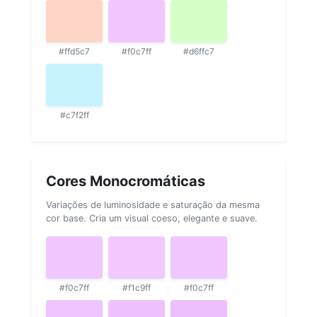
#ffd5c7
#f0c7ff
#d6ffc7
#c7f2ff
Cores Monocromáticas
Variações de luminosidade e saturação da mesma
cor base. Cria um visual coeso, elegante e suave.
#f0c7ff
#f1c9ff
#f0c7ff