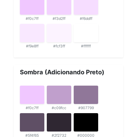
#f0c7ff
#f3d2ff
#f6ddff
#f9e8ff
#fcf3ff
#ffffff
Sombra (Adicionando Preto)
#f0c7ff
#c09fcc
#907799
#5f4f65
#2f2732
#000000