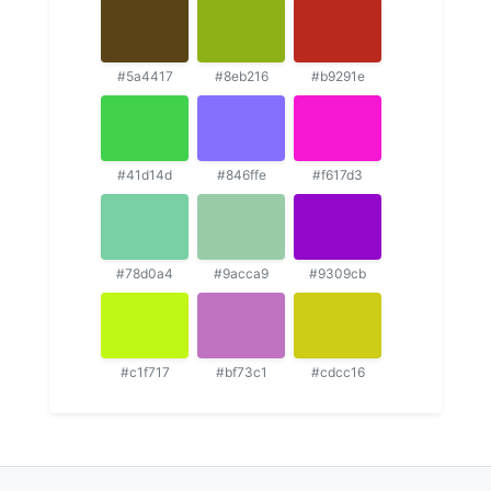
#5a4417
#8eb216
#b9291e
#41d14d
#846ffe
#f617d3
#78d0a4
#9acca9
#9309cb
#c1f717
#bf73c1
#cdcc16