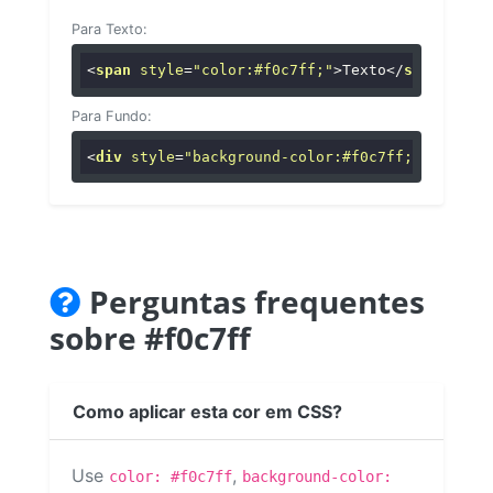
Para Texto:
<
span
style
=
"color:#f0c7ff;"
>
Texto
</
span
>
Para Fundo:
<
div
style
=
"background-color:#f0c7ff;"
>
...
</
di
Perguntas frequentes
sobre #f0c7ff
Como aplicar esta cor em CSS?
Use
,
color: #f0c7ff
background-color: