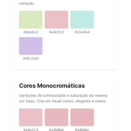
variação.
#dae9c0
#e9c0c5
#c0e9e4
#d0c0e9
Cores Monocromáticas
Variações de luminosidade e saturação da mesma
cor base. Cria um visual coeso, elegante e suave.
#e9c0c5
#e9b8be
#e9b6bc