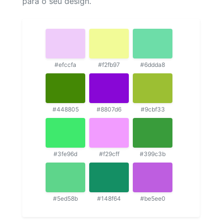
para o seu design.
#efccfa
#f2fb97
#6ddda8
#448805
#8807d6
#9cbf33
#3fe96d
#f29cff
#399c3b
#5ed58b
#148f64
#be5ee0