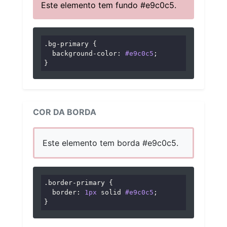
Este elemento tem fundo #e9c0c5.
.bg-primary
 {

background-color
: 
#e9c0c5
;

}
COR DA BORDA
Este elemento tem borda #e9c0c5.
.border-primary
 {

border
: 
1px
 solid 
#e9c0c5
;

}