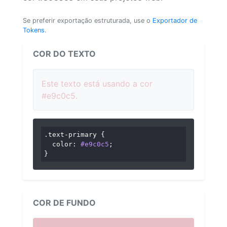
Se preferir exportação estruturada, use o
Exportador de
Tokens
.
COR DO TEXTO
Este texto está usando a cor
#e9c0c5.
.text-primary
 {

color
: 
#e9c0c5
;

}
COR DE FUNDO