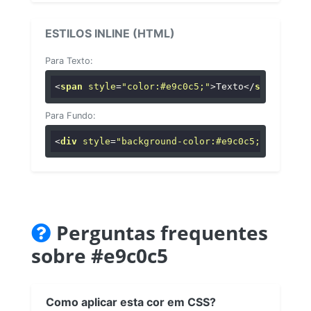
ESTILOS INLINE (HTML)
Para Texto:
<
span
style
=
"color:#e9c0c5;"
>
Texto
</
span
>
Para Fundo:
<
div
style
=
"background-color:#e9c0c5;"
>
...
</
di
Perguntas frequentes
sobre #e9c0c5
Como aplicar esta cor em CSS?