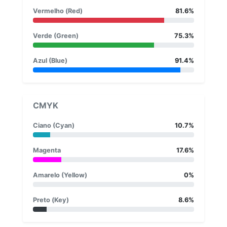
Vermelho (Red)
81.6%
Verde (Green)
75.3%
Azul (Blue)
91.4%
CMYK
Ciano (Cyan)
10.7%
Magenta
17.6%
Amarelo (Yellow)
0%
Preto (Key)
8.6%