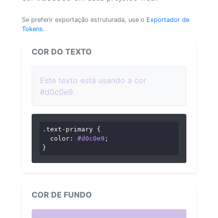
Se preferir exportação estruturada, use o
Exportador de
Tokens
.
COR DO TEXTO
Este texto está usando a cor
#d0c0e9.
.text-primary
 {

color
: 
#d0c0e9
;

}
COR DE FUNDO