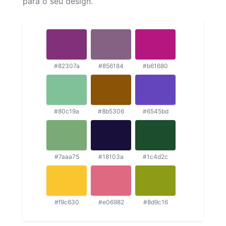
para o seu design.
#82307a
#856184
#b61680
#80c19a
#8b5306
#6545bd
#7aaa75
#18103a
#1c4d2c
#f9c630
#e06982
#8d9c16