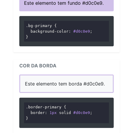
Este elemento tem fundo #d0c0e9.
.bg-primary
 {

background-color
: 
#d0c0e9
;

}
COR DA BORDA
Este elemento tem borda #d0c0e9.
.border-primary
 {

border
: 
1px
 solid 
#d0c0e9
;

}