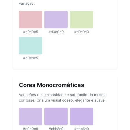
variação.
#e9c0c5
#d0c0e9
#d9e9c0
#c0e9e5
Cores Monocromáticas
Variações de luminosidade e saturação da mesma
cor base. Cria um visual coeso, elegante e suave.
#d0c0e9
#cbb8e9
#cab6e9