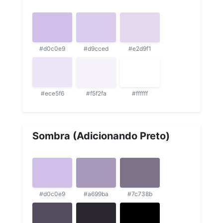
#d0c0e9
#d9cced
#e2d9f1
#ece5f6
#f5f2fa
#ffffff
Sombra (Adicionando Preto)
#d0c0e9
#a699ba
#7c738b