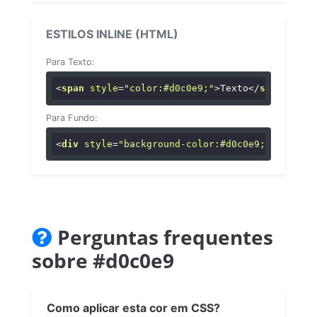
ESTILOS INLINE (HTML)
Para Texto:
<
span
style
=
"color:#d0c0e9;"
>
Texto
</
span
>
Para Fundo:
<
div
style
=
"background-color:#d0c0e9;"
>
...
</
di
Perguntas frequentes
sobre #d0c0e9
Como aplicar esta cor em CSS?