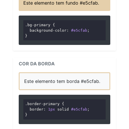
Este elemento tem fundo #e5cfab.
.bg-primary
 {

background-color
: 
#e5cfab
;

}
COR DA BORDA
Este elemento tem borda #e5cfab.
.border-primary
 {

border
: 
1px
 solid 
#e5cfab
;

}