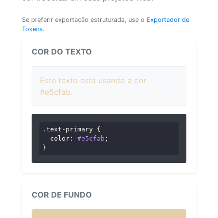
Se preferir exportação estruturada, use o
Exportador de
Tokens
.
COR DO TEXTO
Este texto está usando a cor
#e5cfab.
.text-primary
 {

color
: 
#e5cfab
;

}
COR DE FUNDO