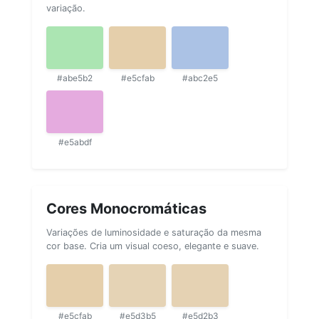
variação.
#abe5b2
#e5cfab
#abc2e5
#e5abdf
Cores Monocromáticas
Variações de luminosidade e saturação da mesma
cor base. Cria um visual coeso, elegante e suave.
#e5cfab
#e5d3b5
#e5d2b3