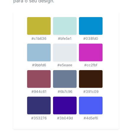
para o seu design.
#c1b636
#bfe5e1
#038fd0
#9bbfd6
#e5eaee
#cc2fbf
#944c61
#6b7c96
#391c09
#353276
#3b049d
#4d5ef6