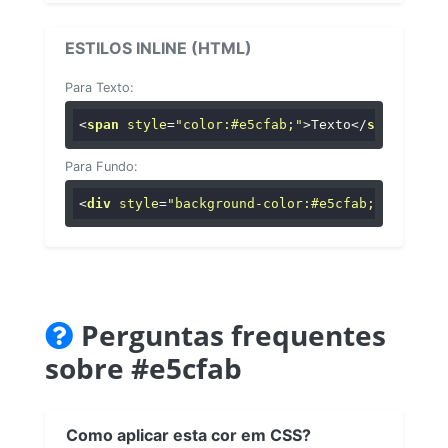
ESTILOS INLINE (HTML)
Para Texto:
<
span
style
=
"color:#e5cfab;"
>
Texto
</
span
>
Para Fundo:
<
div
style
=
"background-color:#e5cfab;"
>
...
</
di
Perguntas frequentes
sobre #e5cfab
Como aplicar esta cor em CSS?