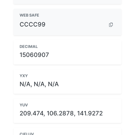
WEB SAFE
CCCC99
DECIMAL
15060907
YXY
N/A, N/A, N/A
YUV
209.474, 106.2878, 141.9272
CIELUV