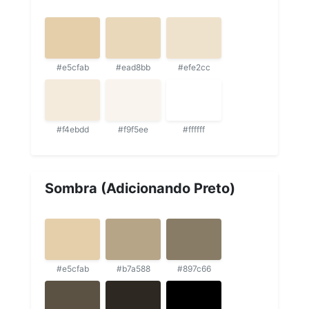
#e5cfab
#ead8bb
#efe2cc
#f4ebdd
#f9f5ee
#ffffff
Sombra (Adicionando Preto)
#e5cfab
#b7a588
#897c66