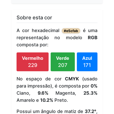
Sobre esta cor
A cor hexadecimal
é uma
#e5cfab
representação no modelo
RGB
composta por:
Vermelho
Verde
Azul
229
207
171
No espaço de cor
CMYK
(usado
para impressão), é composta por
0%
Ciano,
9.6%
Magenta,
25.3%
Amarelo e
10.2%
Preto.
Possui um ângulo de matiz de
37.2°
,