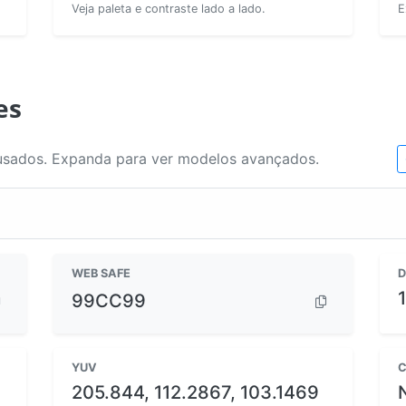
Veja paleta e contraste lado a lado.
E
es
usados. Expanda para ver modelos avançados.
WEB SAFE
D
99CC99
YUV
C
205.844, 112.2867, 103.1469