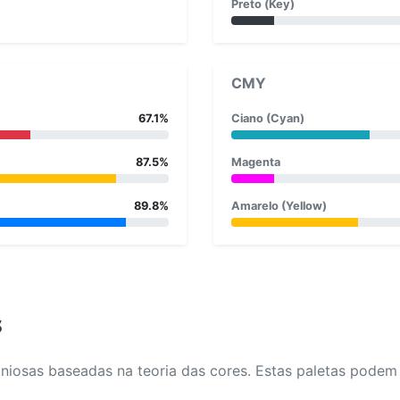
Preto (Key)
CMY
67.1%
Ciano (Cyan)
87.5%
Magenta
89.8%
Amarelo (Yellow)
s
osas baseadas na teoria das cores. Estas paletas podem aj