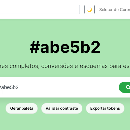
🌙
Seletor de Core
#abe5b2
hes completos, conversões e esquemas para est
Gerar paleta
Validar contraste
Exportar tokens