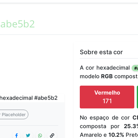
abe5b2
Sobre esta cor
A cor hexadecimal
#
modelo
RGB
composta
Vermelho
171
 Placeholder
No espaço de cor
C
composta por
25.3
Amarelo e
10.2%
Pret