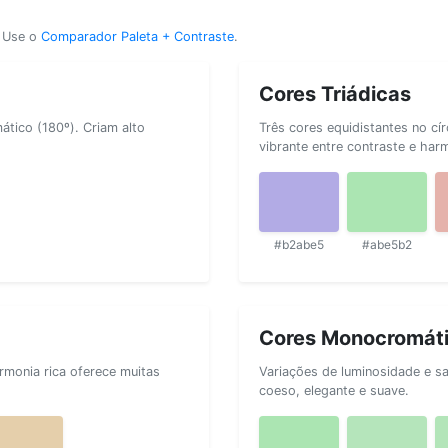
? Use o
Comparador Paleta + Contraste
.
Cores Triádicas
tico (180º). Criam alto
Três cores equidistantes no cí
vibrante entre contraste e har
#b2abe5
#abe5b2
Cores Monocromát
rmonia rica oferece muitas
Variações de luminosidade e s
coeso, elegante e suave.