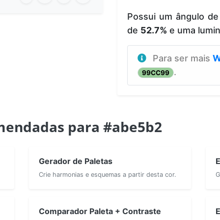
Possui um ângulo de
de
52.7%
e uma lumi
Para ser mais
W
.
99CC99
mendadas para #abe5b2
Gerador de Paletas
E
Crie harmonias e esquemas a partir desta cor.
G
Comparador Paleta + Contraste
E