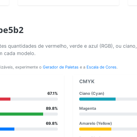
abe5b2
es quantidades de vermelho, verde e azul (RGB), ou ciano
em cada modelo.
lizáveis, experimente o
Gerador de Paletas
e a
Escala de Cores
.
CMYK
67.1%
Ciano (Cyan)
89.8%
Magenta
69.8%
Amarelo (Yellow)