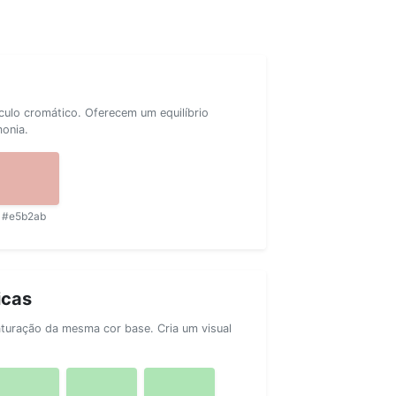
rculo cromático. Oferecem um equilíbrio
monia.
#e5b2ab
icas
aturação da mesma cor base. Cria um visual