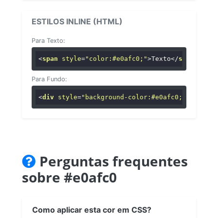
ESTILOS INLINE (HTML)
Para Texto:
<
span
style
=
"color:#e0afc0;"
>
Texto
</
span
>
Para Fundo:
<
div
style
=
"background-color:#e0afc0;"
>
...
</
di
Perguntas frequentes
sobre #e0afc0
Como aplicar esta cor em CSS?