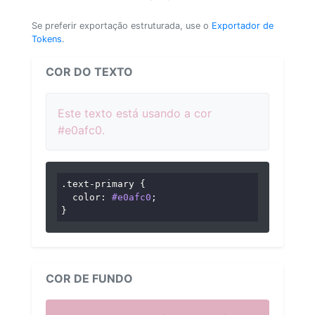
Se preferir exportação estruturada, use o
Exportador de
Tokens
.
COR DO TEXTO
Este texto está usando a cor
#e0afc0.
.text-primary
 {

color
: 
#e0afc0
;

}
COR DE FUNDO