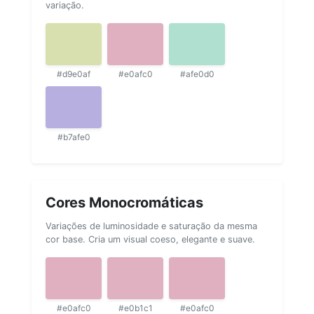
variação.
#d9e0af
#e0afc0
#afe0d0
#b7afe0
Cores Monocromáticas
Variações de luminosidade e saturação da mesma
cor base. Cria um visual coeso, elegante e suave.
#e0afc0
#e0b1c1
#e0afc0