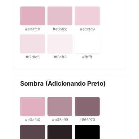
#e0afc0
#e6bfcc
#eccfd9
#f2dfe5
#f8eff2
#ffffff
Sombra (Adicionando Preto)
#e0afc0
#b38c99
#866973