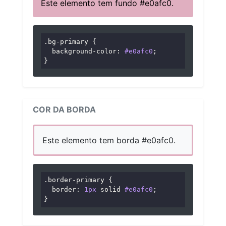
Este elemento tem fundo #e0afc0.
.bg-primary
 {

background-color
: 
#e0afc0
;

}
COR DA BORDA
Este elemento tem borda #e0afc0.
.border-primary
 {

border
: 
1px
 solid 
#e0afc0
;

}