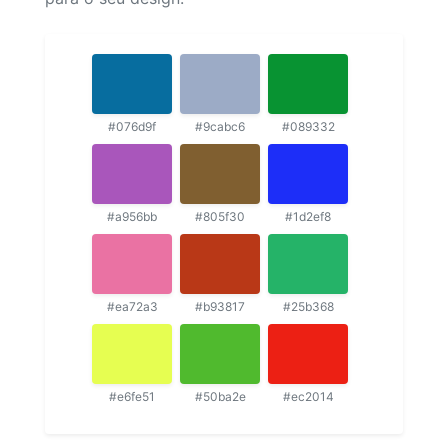
#076d9f
#9cabc6
#089332
#a956bb
#805f30
#1d2ef8
#ea72a3
#b93817
#25b368
#e6fe51
#50ba2e
#ec2014