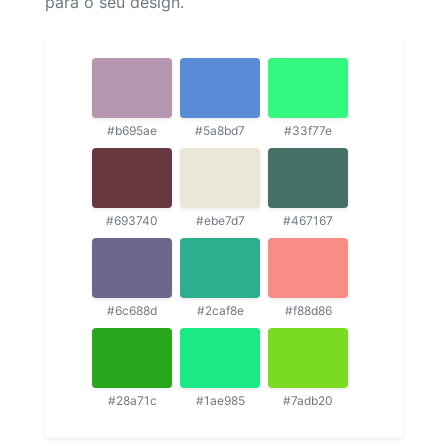
para o seu design.
#b695ae
#5a8bd7
#33f77e
#693740
#ebe7d7
#467167
#6c688d
#2caf8e
#f88d86
#28a71c
#1ae985
#7adb20