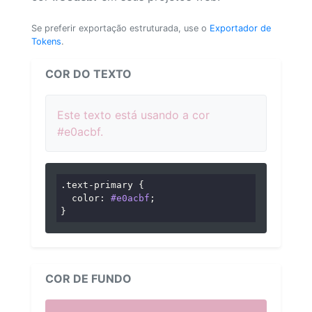
Se preferir exportação estruturada, use o
Exportador de
Tokens
.
COR DO TEXTO
Este texto está usando a cor
#e0acbf.
.text-primary
 {

color
: 
#e0acbf
;

}
COR DE FUNDO