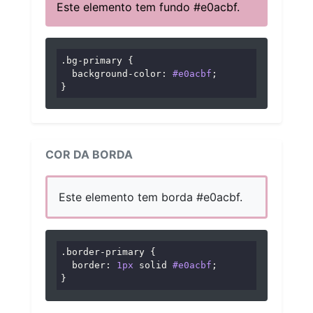
Este elemento tem fundo #e0acbf.
.bg-primary
 {

background-color
: 
#e0acbf
;

}
COR DA BORDA
Este elemento tem borda #e0acbf.
.border-primary
 {

border
: 
1px
 solid 
#e0acbf
;

}