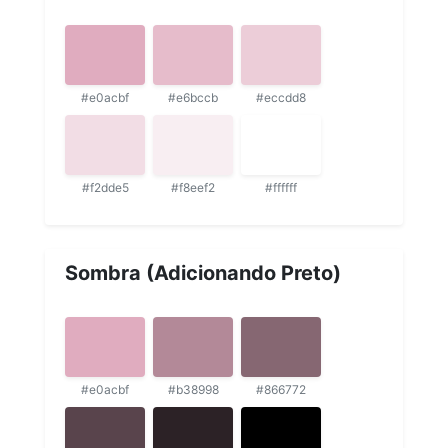
#e0acbf
#e6bccb
#eccdd8
#f2dde5
#f8eef2
#ffffff
Sombra (Adicionando Preto)
#e0acbf
#b38998
#866772