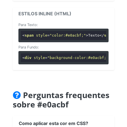
ESTILOS INLINE (HTML)
Para Texto:
<
span
style
=
"color:#e0acbf;"
>
Texto
</
span
>
Para Fundo:
<
div
style
=
"background-color:#e0acbf;"
>
...
</
di
Perguntas frequentes
sobre #e0acbf
Como aplicar esta cor em CSS?