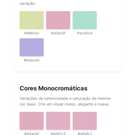
variação.
#d9e0ac
#e0acbf
#ace0ce
#b4ace0
Cores Monocromáticas
Variações de luminosidade e saturação da mesma
cor base. Cria um visual coeso, elegante e suave.
#e0acbf
#e0b1c2
#e0afc1