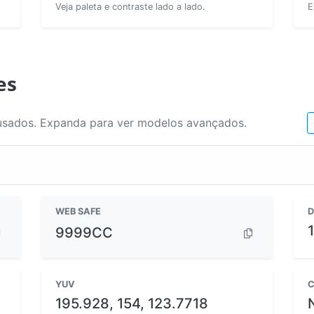
Veja paleta e contraste lado a lado.
E
es
usados. Expanda para ver modelos avançados.
WEB SAFE
D
9999CC
YUV
C
195.928, 154, 123.7718