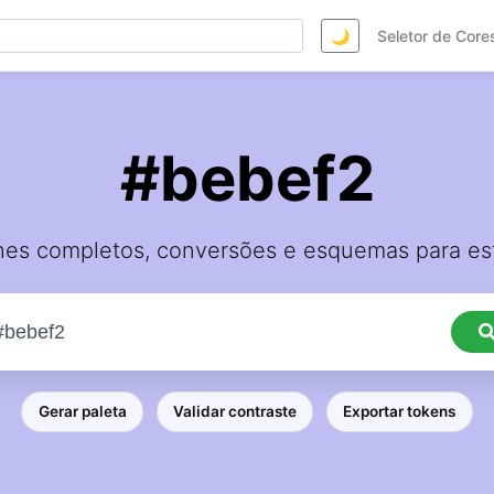
🌙
Seletor de Core
#bebef2
hes completos, conversões e esquemas para est
Gerar paleta
Validar contraste
Exportar tokens