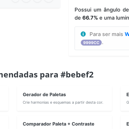
Possui um ângulo d
de
66.7%
e uma lumi
Para ser mais
W
.
9999CC
mendadas para #bebef2
Gerador de Paletas
E
Crie harmonias e esquemas a partir desta cor.
G
Comparador Paleta + Contraste
E