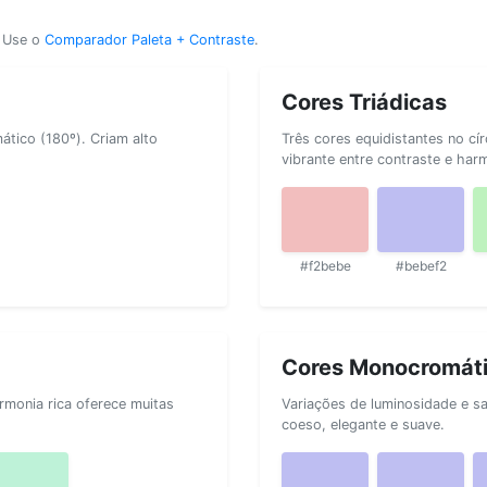
? Use o
Comparador Paleta + Contraste
.
Cores Triádicas
tico (180º). Criam alto
Três cores equidistantes no cí
vibrante entre contraste e har
#f2bebe
#bebef2
Cores Monocromát
rmonia rica oferece muitas
Variações de luminosidade e s
coeso, elegante e suave.