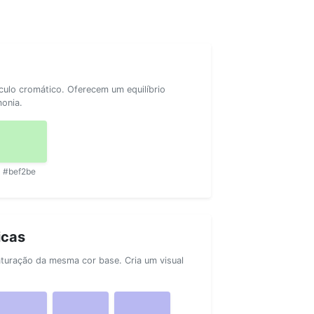
rculo cromático. Oferecem um equilíbrio
monia.
#bef2be
icas
aturação da mesma cor base. Cria um visual