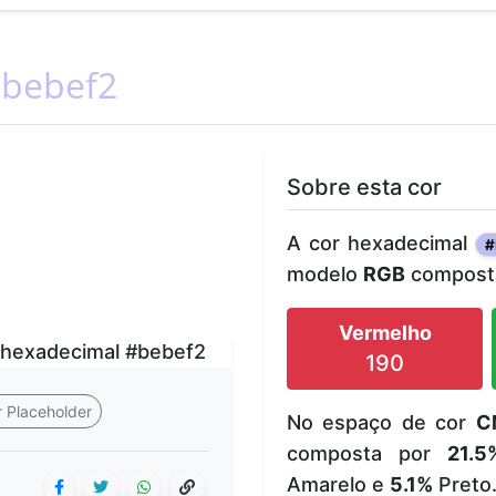
bebef2
Sobre esta cor
A cor hexadecimal
#
modelo
RGB
composta
Vermelho
190
 Placeholder
No espaço de cor
C
composta por
21.5
Amarelo e
5.1%
Preto