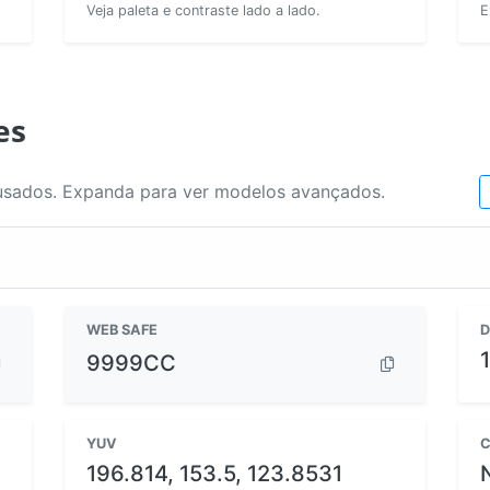
Veja paleta e contraste lado a lado.
E
es
usados. Expanda para ver modelos avançados.
WEB SAFE
D
9999CC
YUV
C
196.814, 153.5, 123.8531