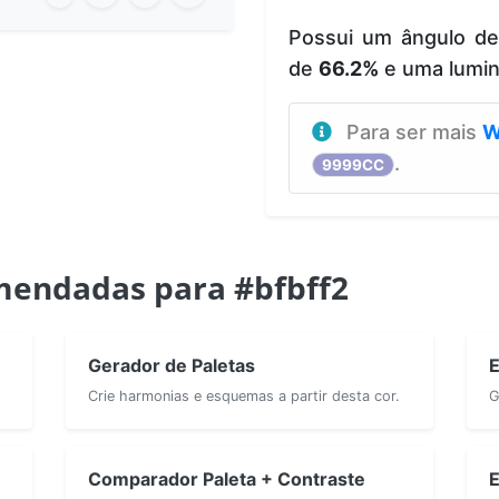
Possui um ângulo d
de
66.2%
e uma lumi
Para ser mais
W
.
9999CC
mendadas para #bfbff2
Gerador de Paletas
E
Crie harmonias e esquemas a partir desta cor.
G
Comparador Paleta + Contraste
E