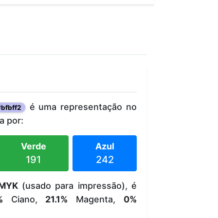
é uma representação no
bfbff2
 por:
Verde
Azul
191
242
MYK
(usado para impressão), é
%
Ciano,
21.1%
Magenta,
0%
.