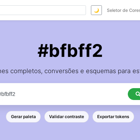
🌙
Seletor de Core
#bfbff2
hes completos, conversões e esquemas para est
Gerar paleta
Validar contraste
Exportar tokens