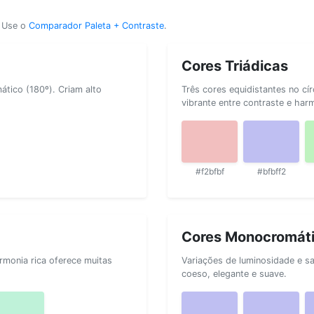
? Use o
Comparador Paleta + Contraste
.
Cores Triádicas
tico (180º). Criam alto
Três cores equidistantes no cí
vibrante entre contraste e har
#f2bfbf
#bfbff2
Cores Monocromát
rmonia rica oferece muitas
Variações de luminosidade e s
coeso, elegante e suave.