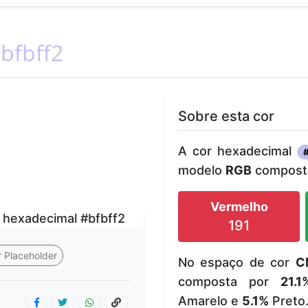
bfbff2
Sobre esta cor
A cor hexadecimal
#
modelo
RGB
composta
Vermelho
191
 Placeholder
No espaço de cor
C
composta por
21.1
Amarelo e
5.1%
Preto