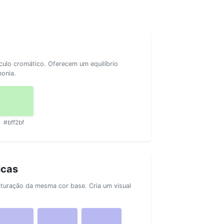
rculo cromático. Oferecem um equilíbrio
monia.
#bff2bf
icas
aturação da mesma cor base. Cria um visual