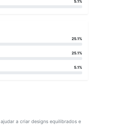
5.1%
25.1%
25.1%
5.1%
udar a criar designs equilibrados e