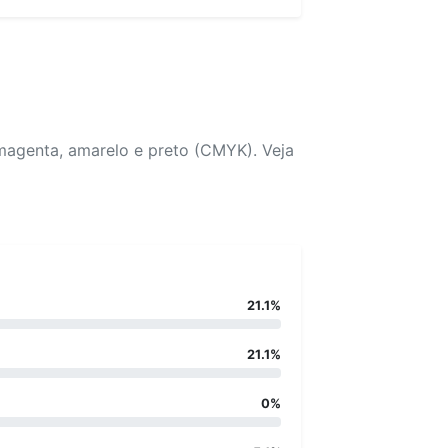
magenta, amarelo e preto (CMYK). Veja
21.1%
21.1%
0%