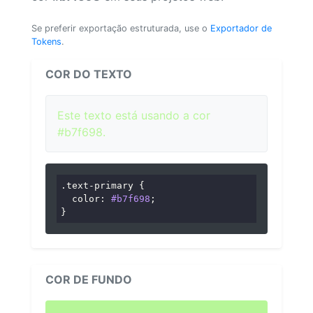
Se preferir exportação estruturada, use o
Exportador de
Tokens
.
COR DO TEXTO
Este texto está usando a cor
#b7f698.
.text-primary
 {

color
: 
#b7f698
;

}
COR DE FUNDO