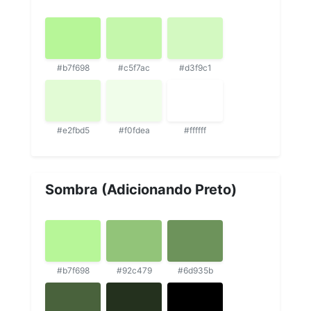
#b7f698
#c5f7ac
#d3f9c1
#e2fbd5
#f0fdea
#ffffff
Sombra (Adicionando Preto)
#b7f698
#92c479
#6d935b