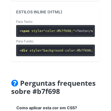
ESTILOS INLINE (HTML)
Para Texto:
<
span
style
=
"color:#b7f698;"
>
Texto
</
span
>
Para Fundo:
<
div
style
=
"background-color:#b7f698;"
>
...
</
di
Perguntas frequentes
sobre #b7f698
Como aplicar esta cor em CSS?