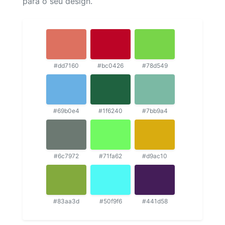
para o seu design.
#dd7160
#bc0426
#78d549
#69b0e4
#1f6240
#7bb9a4
#6c7972
#71fa62
#d9ac10
#83aa3d
#50f9f6
#441d58