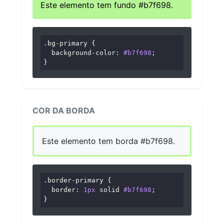
Este elemento tem fundo #b7f698.
.bg-primary
 {

background-color
: 
#b7f698
;

}
COR DA BORDA
Este elemento tem borda #b7f698.
.border-primary
 {

border
: 
1px
 solid 
#b7f698
;

}