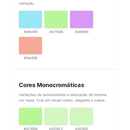
variação.
#98e6f6
#b7f698
#d898f6
#f6a998
Cores Monocromáticas
Variações de luminosidade e saturação da mesma
cor base. Cria um visual coeso, elegante e suave.
#b7f698
#d3f6c2
#d2f6bf