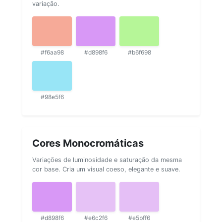
variação.
#f6aa98
#d898f6
#b6f698
#98e5f6
Cores Monocromáticas
Variações de luminosidade e saturação da mesma
cor base. Cria um visual coeso, elegante e suave.
#d898f6
#e6c2f6
#e5bff6