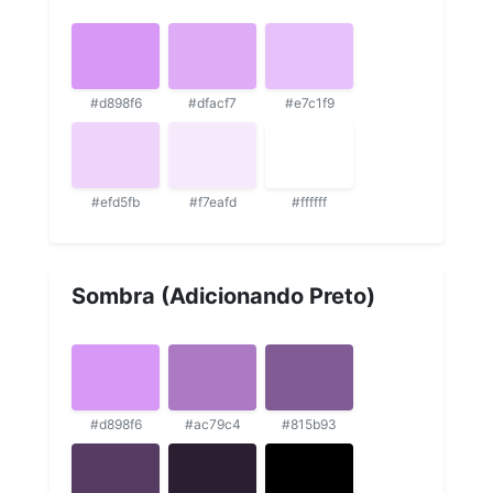
#d898f6
#dfacf7
#e7c1f9
#efd5fb
#f7eafd
#ffffff
Sombra (Adicionando Preto)
#d898f6
#ac79c4
#815b93