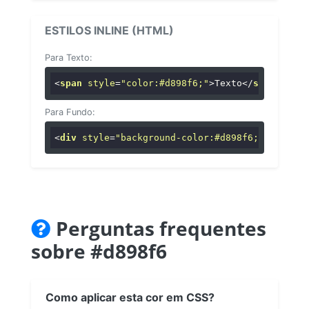
ESTILOS INLINE (HTML)
Para Texto:
<
span
style
=
"color:#d898f6;"
>
Texto
</
span
>
Para Fundo:
<
div
style
=
"background-color:#d898f6;"
>
...
</
di
Perguntas frequentes
sobre #d898f6
Como aplicar esta cor em CSS?