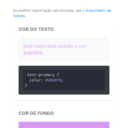
Se preferir exportação estruturada, use o
Exportador de
Tokens
.
COR DO TEXTO
Este texto está usando a cor
#d898f6.
.text-primary
 {

color
: 
#d898f6
;

}
COR DE FUNDO