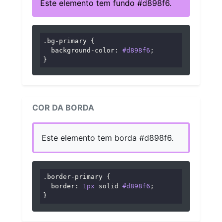
Este elemento tem fundo #d898f6.
.bg-primary
 {

background-color
: 
#d898f6
;

}
COR DA BORDA
Este elemento tem borda #d898f6.
.border-primary
 {

border
: 
1px
 solid 
#d898f6
;

}