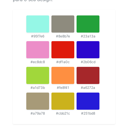
#95f7e6
#8e8b7e
#23a13a
#ec8dc8
#df1a0c
#2b06cd
#a1d73b
#fe8f41
#a6272a
#a79a78
#cbb21c
#251bd8