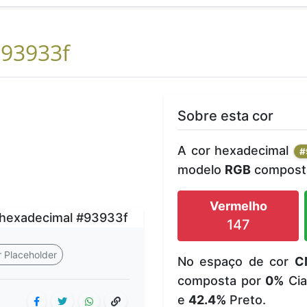
93933f
Sobre esta cor
A cor hexadecimal
#
modelo
RGB
composta
Vermelho
147
 Placeholder
No espaço de cor
C
composta por
0%
Cia
e
42.4%
Preto.