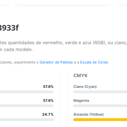
3933f
es quantidades de vermelho, verde e azul (RGB), ou ciano
em cada modelo.
lizáveis, experimente o
Gerador de Paletas
e a
Escala de Cores
.
CMYK
57.6%
Ciano (Cyan)
57.6%
Magenta
24.7%
Amarelo (Yellow)