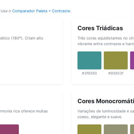
? Use o
Comparador Paleta + Contraste
.
Cores Triádicas
tico (180º). Criam alto
Três cores equidistantes no cí
vibrante entre contraste e har
#3f9393
#93933f
Cores Monocromát
rmonia rica oferece muitas
Variações de luminosidade e s
coeso, elegante e suave.