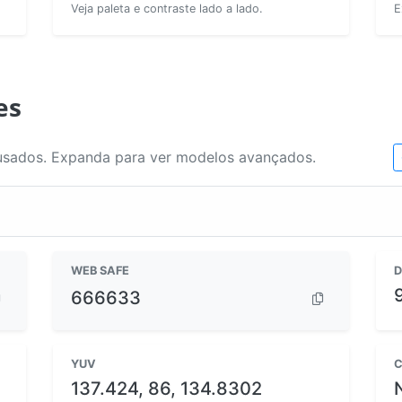
Veja paleta e contraste lado a lado.
E
es
usados. Expanda para ver modelos avançados.
WEB SAFE
D
666633
YUV
C
137.424, 86, 134.8302