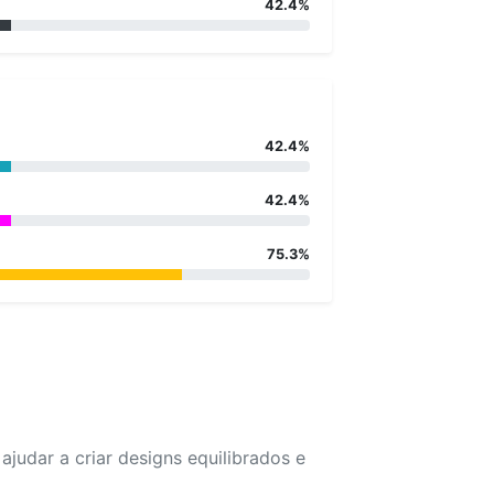
42.4%
42.4%
42.4%
75.3%
udar a criar designs equilibrados e