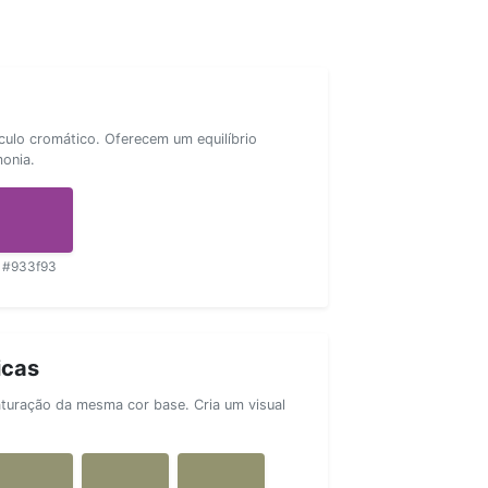
rculo cromático. Oferecem um equilíbrio
monia.
#933f93
icas
aturação da mesma cor base. Cria um visual