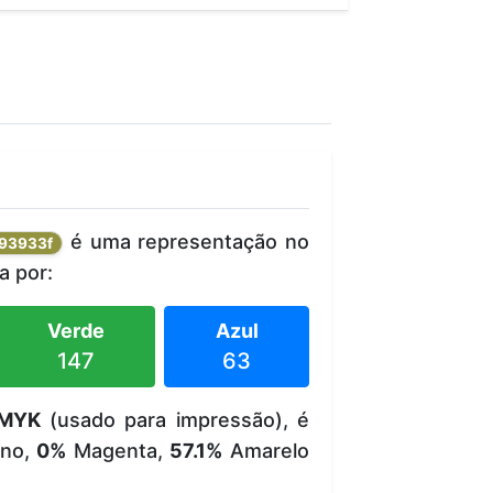
é uma representação no
93933f
 por:
Verde
Azul
147
63
MYK
(usado para impressão), é
no,
0%
Magenta,
57.1%
Amarelo