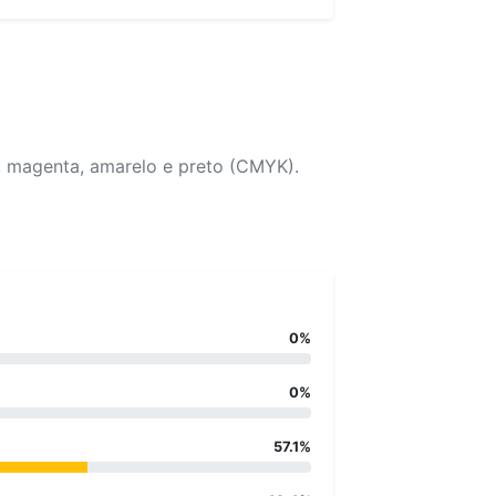
, magenta, amarelo e preto (CMYK).
0%
0%
57.1%