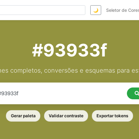
🌙
Seletor de Core
#93933f
hes completos, conversões e esquemas para est
Gerar paleta
Validar contraste
Exportar tokens