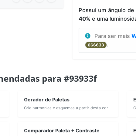
Possui um ângulo de
40%
e uma luminosid
Para ser mais
W
.
666633
mendadas para #93933f
Gerador de Paletas
E
Crie harmonias e esquemas a partir desta cor.
G
Comparador Paleta + Contraste
E