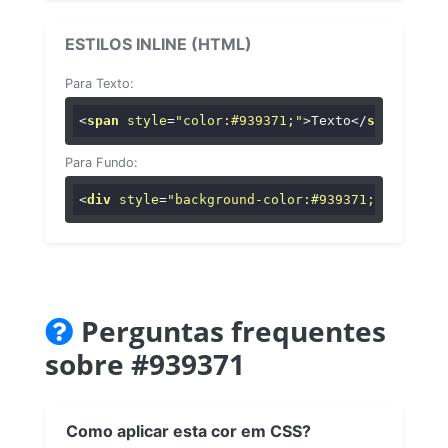
ESTILOS INLINE (HTML)
Para Texto:
<
span
style
=
"color:#939371;"
>
Texto
</
span
>
Para Fundo:
<
div
style
=
"background-color:#939371;"
>
...
</
di
Perguntas frequentes
sobre #939371
Como aplicar esta cor em CSS?