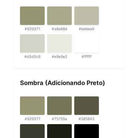
#939371
#a8a88d
#bebea9
#d3d3c6
#e9e9e2
#ffffff
Sombra (Adicionando Preto)
#939371
#75755a
#585843