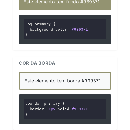
Este elemento tem fundo #939371.
.bg-primary
 {

background-color
: 
#939371
;

}
COR DA BORDA
Este elemento tem borda #939371.
.border-primary
 {

border
: 
1px
 solid 
#939371
;

}