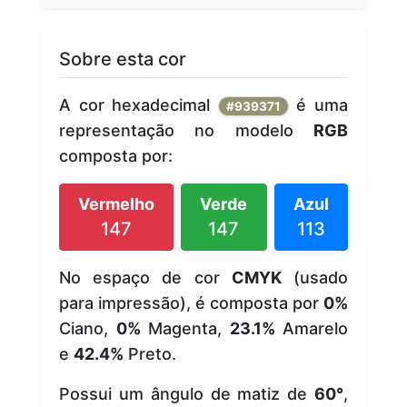
Sobre esta cor
A cor hexadecimal
é uma
#939371
representação no modelo
RGB
composta por:
Vermelho
Verde
Azul
147
147
113
No espaço de cor
CMYK
(usado
para impressão), é composta por
0%
Ciano,
0%
Magenta,
23.1%
Amarelo
e
42.4%
Preto.
Possui um ângulo de matiz de
60°
,