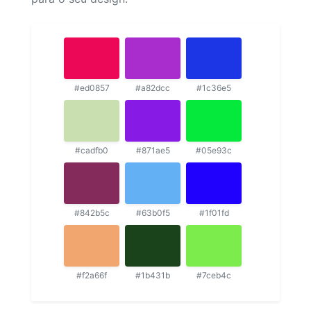
#ed0857
#a82dcc
#1c36e5
#cadfb0
#871ae5
#05e93c
#842b5c
#63b0f5
#1f01fd
#f2a66f
#1b431b
#7ceb4c