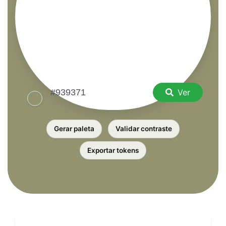
Ver
Gerar paleta
Validar contraste
Exportar tokens