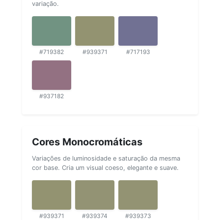
variação.
#719382
#939371
#717193
#937182
Cores Monocromáticas
Variações de luminosidade e saturação da mesma
cor base. Cria um visual coeso, elegante e suave.
#939371
#939374
#939373