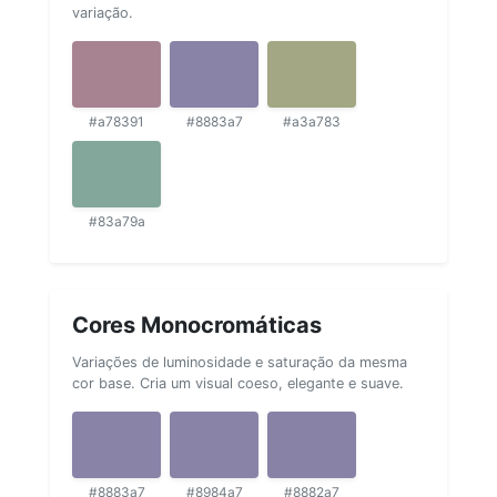
variação.
#a78391
#8883a7
#a3a783
#83a79a
Cores Monocromáticas
Variações de luminosidade e saturação da mesma
cor base. Cria um visual coeso, elegante e suave.
#8883a7
#8984a7
#8882a7