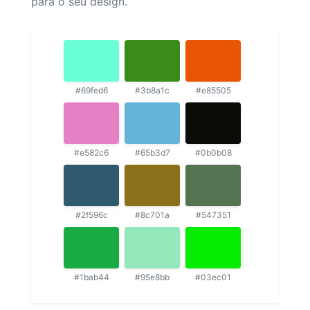
para o seu design.
#69fed6
#3b8a1c
#e85505
#e582c6
#65b3d7
#0b0b08
#2f596c
#8c701a
#547351
#1bab44
#95e8bb
#03ec01