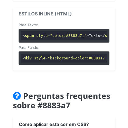
ESTILOS INLINE (HTML)
Para Texto:
<
span
style
=
"color:#8883a7;"
>
Texto
</
span
>
Para Fundo:
<
div
style
=
"background-color:#8883a7;"
>
...
</
di
Perguntas frequentes
sobre #8883a7
Como aplicar esta cor em CSS?