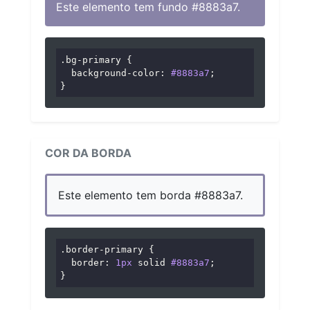
Este elemento tem fundo #8883a7.
.bg-primary
 {

background-color
: 
#8883a7
;

}
COR DA BORDA
Este elemento tem borda #8883a7.
.border-primary
 {

border
: 
1px
 solid 
#8883a7
;

}