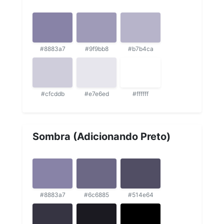
#8883a7
#9f9bb8
#b7b4ca
#cfcddb
#e7e6ed
#ffffff
Sombra (Adicionando Preto)
#8883a7
#6c6885
#514e64