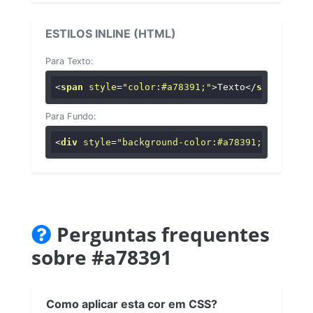
ESTILOS INLINE (HTML)
Para Texto:
<
span
style
=
"color:#a78391;"
>
Texto
</
span
>
Para Fundo:
<
div
style
=
"background-color:#a78391;"
>
...
</
di
Perguntas frequentes
sobre #a78391
Como aplicar esta cor em CSS?