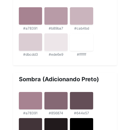
#a78391
#b89ba7
#cab4bd
#dbcdd3
#ede6e9
#ffffff
Sombra (Adicionando Preto)
#a78391
#856874
#644e57