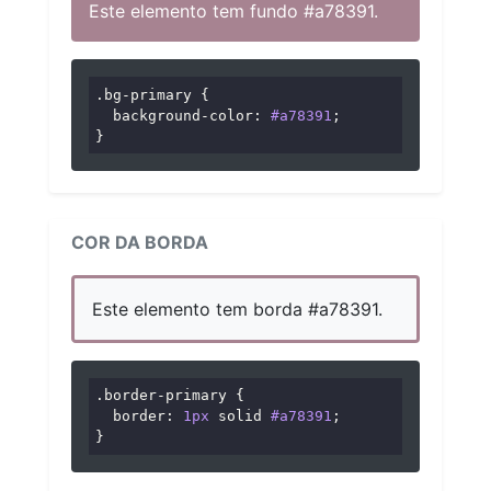
Este elemento tem fundo #a78391.
.bg-primary
 {

background-color
: 
#a78391
;

}
COR DA BORDA
Este elemento tem borda #a78391.
.border-primary
 {

border
: 
1px
 solid 
#a78391
;

}