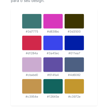
para o seu design.
#3d7775
#d838bc
#3d3500
#d1284a
#3a45ec
#011ea7
#cbabd0
#614fa4
#4d6082
#c3954e
#12645e
#c3972e