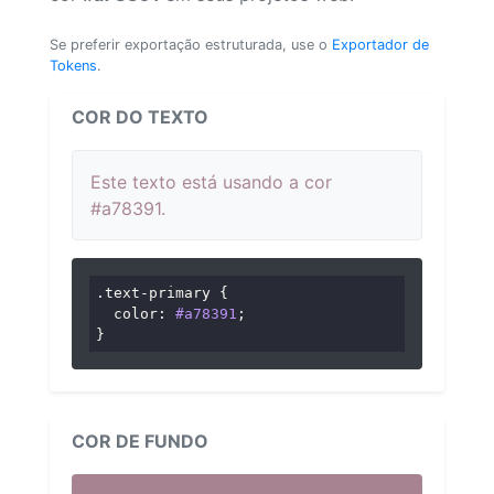
Se preferir exportação estruturada, use o
Exportador de
Tokens
.
COR DO TEXTO
Este texto está usando a cor
#a78391.
.text-primary
 {

color
: 
#a78391
;

}
COR DE FUNDO