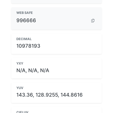
WEB SAFE
996666
DECIMAL
10978193
YXY
N/A, N/A, N/A
YUV
143.36, 128.9255, 144.8616
CIELUV