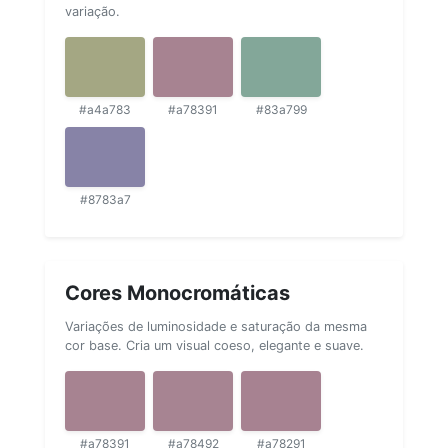
variação.
#a4a783
#a78391
#83a799
#8783a7
Cores Monocromáticas
Variações de luminosidade e saturação da mesma
cor base. Cria um visual coeso, elegante e suave.
#a78391
#a78492
#a78291