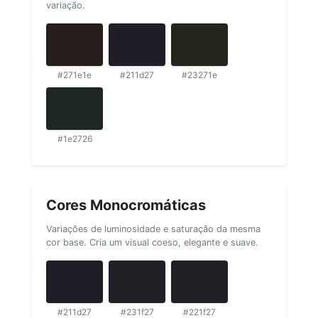
variação.
#271e1e
#211d27
#23271e
#1e2726
Cores Monocromáticas
Variações de luminosidade e saturação da mesma
cor base. Cria um visual coeso, elegante e suave.
#211d27
#231f27
#221f27