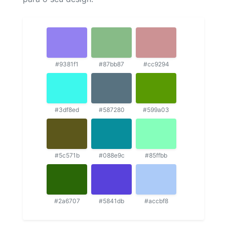
#9381f1
#87bb87
#cc9294
#3df8ed
#587280
#599a03
#5c571b
#088e9c
#85ffbb
#2a6707
#5841db
#accbf8