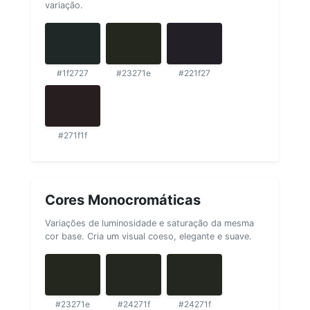
variação.
#1f2727
#23271e
#221f27
#271f1f
Cores Monocromáticas
Variações de luminosidade e saturação da mesma
cor base. Cria um visual coeso, elegante e suave.
#23271e
#24271f
#24271f