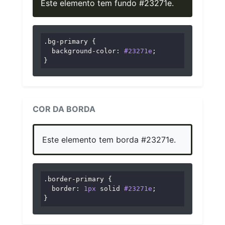
Este elemento tem fundo #23271e.
.bg-primary
 {

background-color
: 
#23271e
;

}
COR DA BORDA
Este elemento tem borda #23271e.
.border-primary
 {

border
: 
1px
 solid 
#23271e
;

}