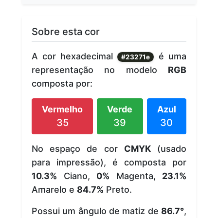
Sobre esta cor
A cor hexadecimal
é uma
#23271e
representação no modelo
RGB
composta por:
Vermelho
Verde
Azul
35
39
30
No espaço de cor
CMYK
(usado
para impressão), é composta por
10.3%
Ciano,
0%
Magenta,
23.1%
Amarelo e
84.7%
Preto.
Possui um ângulo de matiz de
86.7°
,