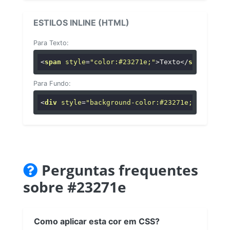
ESTILOS INLINE (HTML)
Para Texto:
<
span
style
=
"color:#23271e;"
>
Texto
</
span
>
Para Fundo:
<
div
style
=
"background-color:#23271e;"
>
...
</
di
Perguntas frequentes
sobre #23271e
Como aplicar esta cor em CSS?