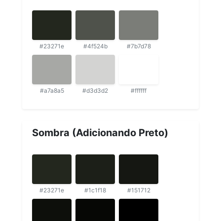
#23271e
#4f524b
#7b7d78
#a7a8a5
#d3d3d2
#ffffff
Sombra (Adicionando Preto)
#23271e
#1c1f18
#151712