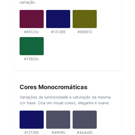
variação.
#65123c
#121265
#656512
#12653c
Cores Monocromáticas
Variações de luminosidade e saturação da mesma
cor base. Cria um visual coeso, elegante e suave.
#121265
#4f4f65
#4e4e65