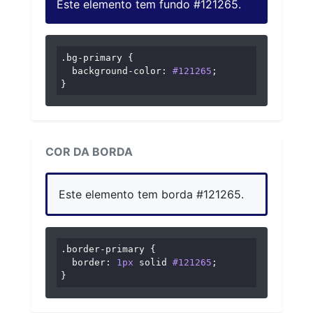
Este elemento tem fundo #121265.
.bg-primary
 {

background-color
: 
#121265
;

}
COR DA BORDA
Este elemento tem borda #121265.
.border-primary
 {

border
: 
1px
 solid 
#121265
;

}