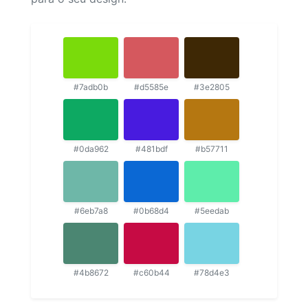
#7adb0b
#d5585e
#3e2805
#0da962
#481bdf
#b57711
#6eb7a8
#0b68d4
#5eedab
#4b8672
#c60b44
#78d4e3