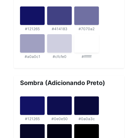
#121265
#414183
#7070a2
#a0a0c1
#cfcfe0
#ffffff
Sombra (Adicionando Preto)
#121265
#0e0e50
#0a0a3c