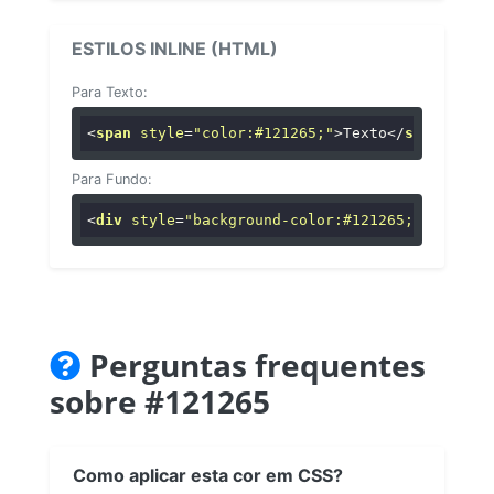
ESTILOS INLINE (HTML)
Para Texto:
<
span
style
=
"color:#121265;"
>
Texto
</
span
>
Para Fundo:
<
div
style
=
"background-color:#121265;"
>
...
</
di
Perguntas frequentes
sobre #121265
Como aplicar esta cor em CSS?