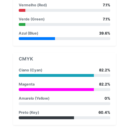
Vermelho (Red)
7.1%
Verde (Green)
7.1%
Azul (Blue)
39.6%
CMYK
Ciano (Cyan)
82.2%
Magenta
82.2%
Amarelo (Yellow)
0%
Preto (Key)
60.4%