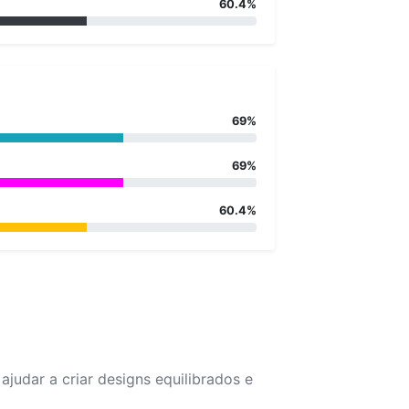
60.4%
69%
69%
60.4%
udar a criar designs equilibrados e