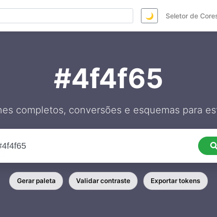
🌙
Seletor de Core
#4f4f65
hes completos, conversões e esquemas para est
Gerar paleta
Validar contraste
Exportar tokens