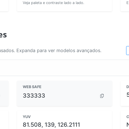
Veja paleta e contraste lado a lado.
E
es
usados. Expanda para ver modelos avançados.
WEB SAFE
D
333333
YUV
C
81.508, 139, 126.2111