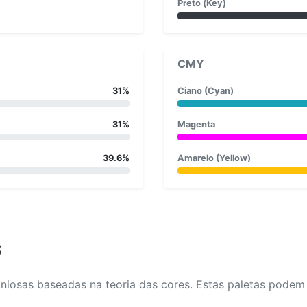
Preto (Key)
CMY
31%
Ciano (Cyan)
31%
Magenta
39.6%
Amarelo (Yellow)
s
osas baseadas na teoria das cores. Estas paletas podem aj