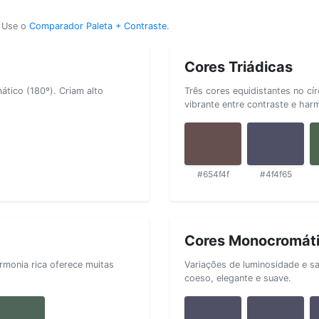
? Use o
Comparador Paleta + Contraste
.
Cores Triádicas
tico (180º). Criam alto
Três cores equidistantes no cí
vibrante entre contraste e har
#654f4f
#4f4f65
Cores Monocromát
rmonia rica oferece muitas
Variações de luminosidade e s
coeso, elegante e suave.