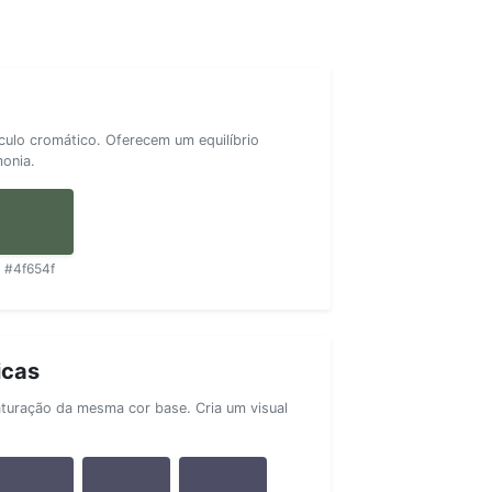
rculo cromático. Oferecem um equilíbrio
monia.
#4f654f
icas
aturação da mesma cor base. Cria um visual