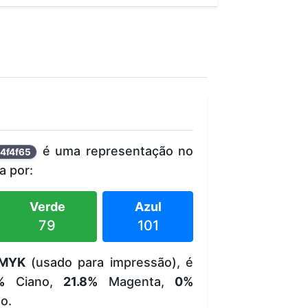
é uma representação no
4f4f65
 por:
Verde
Azul
79
101
MYK
(usado para impressão), é
%
Ciano,
21.8%
Magenta,
0%
o.