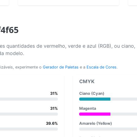
f4f65
s quantidades de vermelho, verde e azul (RGB), ou ciano,
da modelo.
lizáveis, experimente o
Gerador de Paletas
e a
Escala de Cores
.
CMYK
31%
Ciano (Cyan)
31%
Magenta
39.6%
Amarelo (Yellow)