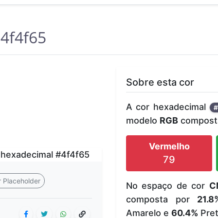
4f4f65
Sobre esta cor
A cor hexadecimal
#
modelo
RGB
composta
Vermelho
79
 Placeholder
No espaço de cor
C
composta por
21.8
Amarelo e
60.4%
Pret