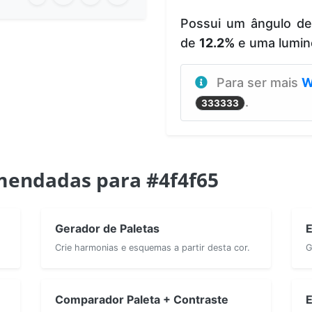
Possui um ângulo d
de
12.2%
e uma lumin
Para ser mais
W
.
333333
mendadas para #4f4f65
Gerador de Paletas
E
Crie harmonias e esquemas a partir desta cor.
G
Comparador Paleta + Contraste
E