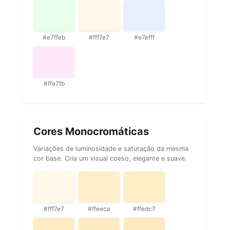
#e7ffeb
#fff7e7
#e7efff
#ffe7fb
Cores Monocromáticas
Variações de luminosidade e saturação da mesma
cor base. Cria um visual coeso, elegante e suave.
#fff7e7
#ffeeca
#ffedc7