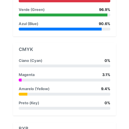
Verde (Green)
96.9%
Azul (Blue)
90.6%
CMYK
Ciano (Cyan)
0%
Magenta
3.1%
Amarelo (Yellow)
9.4%
Preto (Key)
0%
RYB