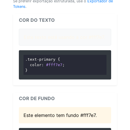
Se preferir exportação estruturada, use o
Exportador de
Tokens
.
COR DO TEXTO
Este texto está usando a cor #fff7e7.
.text-primary
 {

color
: 
#fff7e7
;

}
COR DE FUNDO
Este elemento tem fundo #fff7e7.