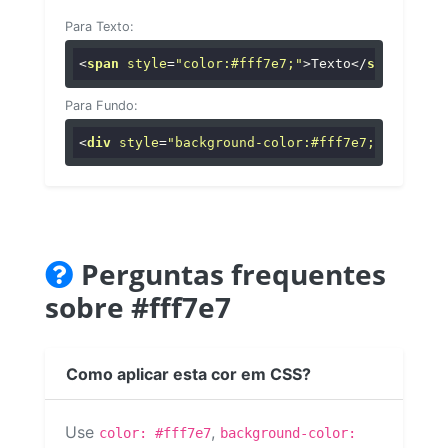
Para Texto:
<
span
style
=
"color:#fff7e7;"
>
Texto
</
span
>
Para Fundo:
<
div
style
=
"background-color:#fff7e7;"
>
...
</
di
Perguntas frequentes
sobre #fff7e7
Como aplicar esta cor em CSS?
Use
,
color: #fff7e7
background-color: