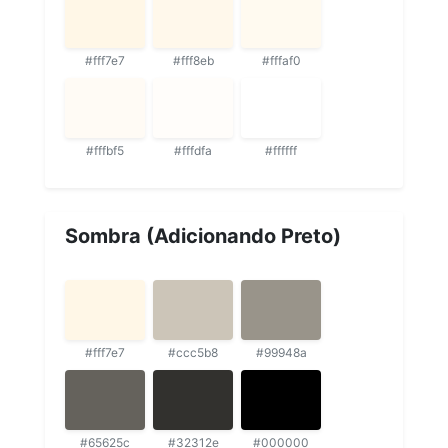
#fff7e7
#fff8eb
#fffaf0
#fffbf5
#fffdfa
#ffffff
Sombra (Adicionando Preto)
#fff7e7
#ccc5b8
#99948a
#65625c
#32312e
#000000