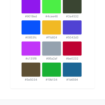
#9018ed
#4cee46
#3a4532
#0853fc
#f1b924
#5042d3
#c135f8
#95a2af
#be0232
#5e5034
#19b134
#1b6594