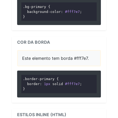
.bg-primary
 {

background-color
: 
#fff7e7
;

}
COR DA BORDA
Este elemento tem borda #fff7e7.
.border-primary
 {

border
: 
1px
 solid 
#fff7e7
;

}
ESTILOS INLINE (HTML)