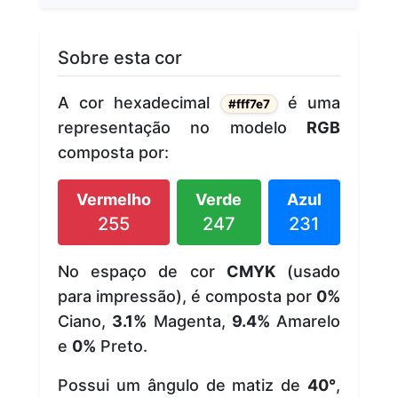
Sobre esta cor
A cor hexadecimal
é uma
#fff7e7
representação no modelo
RGB
composta por:
Vermelho
Verde
Azul
255
247
231
No espaço de cor
CMYK
(usado
para impressão), é composta por
0%
Ciano,
3.1%
Magenta,
9.4%
Amarelo
e
0%
Preto.
Possui um ângulo de matiz de
40°
,