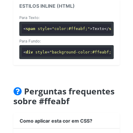
ESTILOS INLINE (HTML)
Para Texto:
<
span
style
=
"color:#ffeabf;"
>
Texto
</
span
>
Para Fundo:
<
div
style
=
"background-color:#ffeabf;"
>
...
</
di
Perguntas frequentes
sobre #ffeabf
Como aplicar esta cor em CSS?