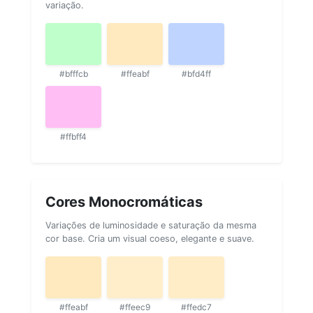
variação.
#bfffcb
#ffeabf
#bfd4ff
#ffbff4
Cores Monocromáticas
Variações de luminosidade e saturação da mesma
cor base. Cria um visual coeso, elegante e suave.
#ffeabf
#ffeec9
#ffedc7