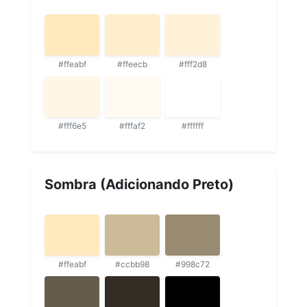
#ffeabf
#ffeecb
#fff2d8
#fff6e5
#fffaf2
#ffffff
Sombra (Adicionando Preto)
#ffeabf
#ccbb98
#998c72