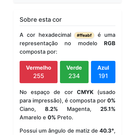
Sobre esta cor
A cor hexadecimal
é uma
#ffeabf
representação no modelo
RGB
composta por:
Vermelho
Verde
Azul
255
234
191
No espaço de cor
CMYK
(usado
para impressão), é composta por
0%
Ciano,
8.2%
Magenta,
25.1%
Amarelo e
0%
Preto.
Possui um ângulo de matiz de
40.3°
,