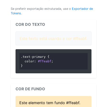
Se preferir exportação estruturada, use o
Exportador de
Tokens
.
COR DO TEXTO
Este texto está usando a cor #ffeabf.
.text-primary
 {

color
: 
#ffeabf
;

}
COR DE FUNDO
Este elemento tem fundo #ffeabf.