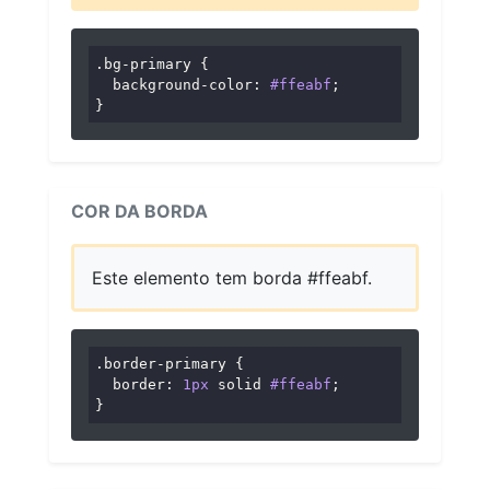
.bg-primary
 {

background-color
: 
#ffeabf
;

}
COR DA BORDA
Este elemento tem borda #ffeabf.
.border-primary
 {

border
: 
1px
 solid 
#ffeabf
;

}