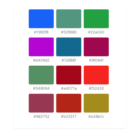
#1962f8
#529680
#22a042
#b406d2
#12688f
#9f084f
#549064
#a4071a
#f52420
#983752
#b32517
#a38b1c