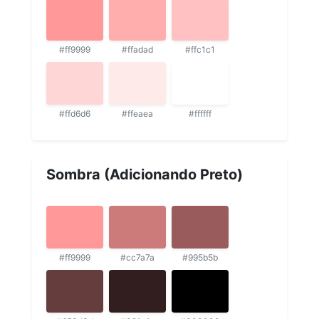
#ff9999
#ffadad
#ffc1c1
#ffd6d6
#ffeaea
#ffffff
Sombra (Adicionando Preto)
#ff9999
#cc7a7a
#995b5b