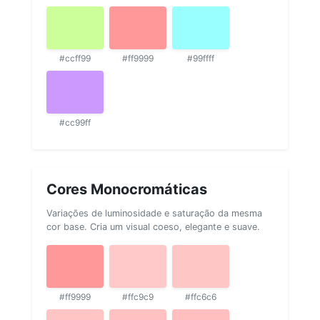
#ccff99
#ff9999
#99ffff
#cc99ff
Cores Monocromáticas
Variações de luminosidade e saturação da mesma
cor base. Cria um visual coeso, elegante e suave.
#ff9999
#ffc9c9
#ffc6c6