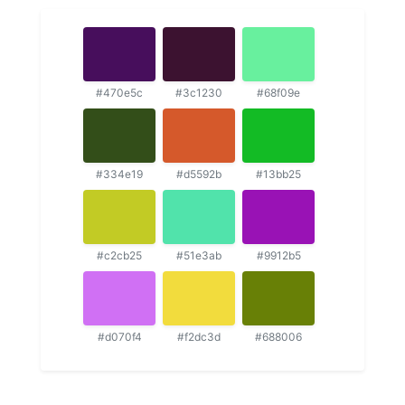
#470e5c
#3c1230
#68f09e
#334e19
#d5592b
#13bb25
#c2cb25
#51e3ab
#9912b5
#d070f4
#f2dc3d
#688006