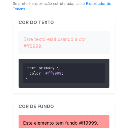
Se preferir exportação estruturada, use o
Exportador de
Tokens
.
COR DO TEXTO
Este texto está usando a cor
#ff9999.
.text-primary
 {

color
: 
#ff9999
;

}
COR DE FUNDO
Este elemento tem fundo #ff9999.