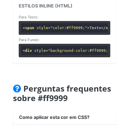
ESTILOS INLINE (HTML)
Para Texto:
<
span
style
=
"color:#ff9999;"
>
Texto
</
span
>
Para Fundo:
<
div
style
=
"background-color:#ff9999;"
>
...
</
di
Perguntas frequentes
sobre #ff9999
Como aplicar esta cor em CSS?