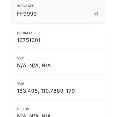
WEB SAFE
FF9999
DECIMAL
16751001
YXY
N/A, N/A, N/A
YUV
183.498, 110.7889, 179
CIELUV
N/A, N/A, N/A