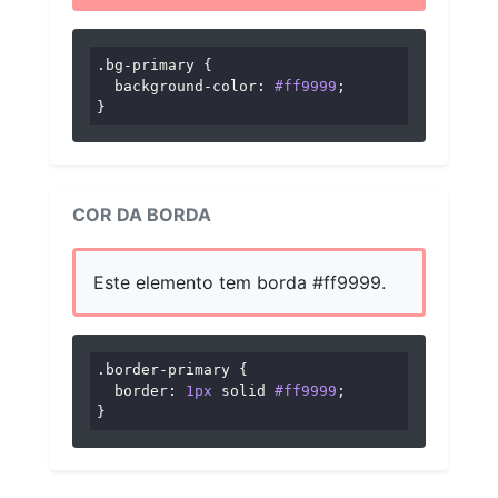
.bg-primary
 {

background-color
: 
#ff9999
;

}
COR DA BORDA
Este elemento tem borda #ff9999.
.border-primary
 {

border
: 
1px
 solid 
#ff9999
;

}