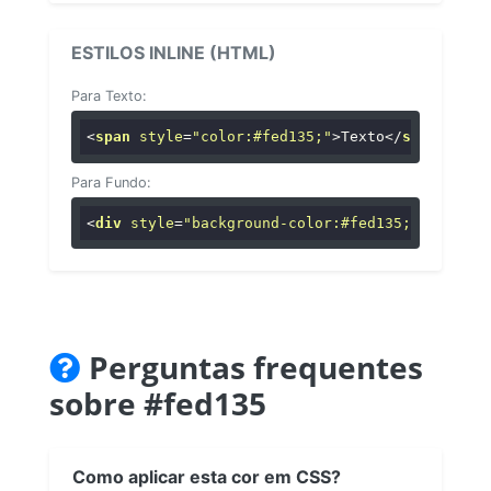
ESTILOS INLINE (HTML)
Para Texto:
<
span
style
=
"color:#fed135;"
>
Texto
</
span
>
Para Fundo:
<
div
style
=
"background-color:#fed135;"
>
...
</
di
Perguntas frequentes
sobre #fed135
Como aplicar esta cor em CSS?