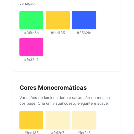
variação.
#35fe6d
#fed135
#3562fe
#fe35c7
Cores Monocromáticas
Variações de luminosidade e saturação da mesma
cor base. Cria um visual coeso, elegante e suave.
#fed135
#fef2c7
#fef2c5