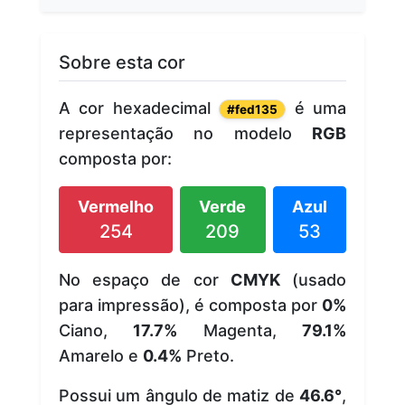
Sobre esta cor
A cor hexadecimal
é uma
#fed135
representação no modelo
RGB
composta por:
Vermelho
Verde
Azul
254
209
53
No espaço de cor
CMYK
(usado
para impressão), é composta por
0%
Ciano,
17.7%
Magenta,
79.1%
Amarelo e
0.4%
Preto.
Possui um ângulo de matiz de
46.6°
,