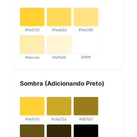
#fed135
#feda5d
#fee385
#feecae
#fef5d6
#ffffff
Sombra (Adicionando Preto)
#fed135
#cba72a
#987d1f