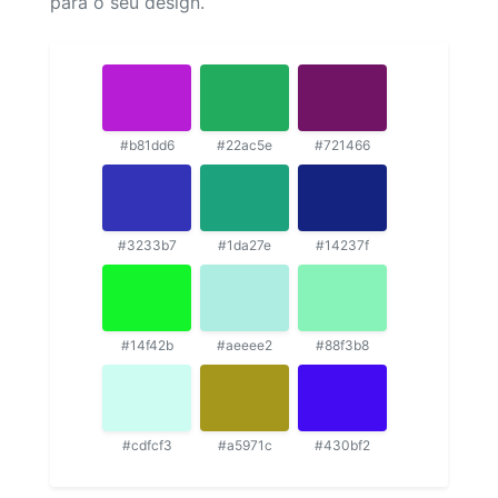
para o seu design.
#b81dd6
#22ac5e
#721466
#3233b7
#1da27e
#14237f
#14f42b
#aeeee2
#88f3b8
#cdfcf3
#a5971c
#430bf2