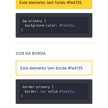
Este elemento tem fundo #fed135.
.bg-primary
 {

background-color
: 
#fed135
;

}
COR DA BORDA
Este elemento tem borda #fed135.
.border-primary
 {

border
: 
1px
 solid 
#fed135
;

}