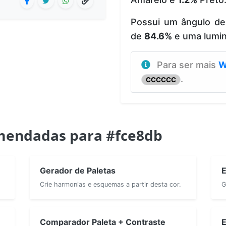
Possui um ângulo d
de
84.6%
e uma lumi
Para ser mais
W
.
CCCCCC
mendadas para #fce8db
Gerador de Paletas
E
Crie harmonias e esquemas a partir desta cor.
G
Comparador Paleta + Contraste
E