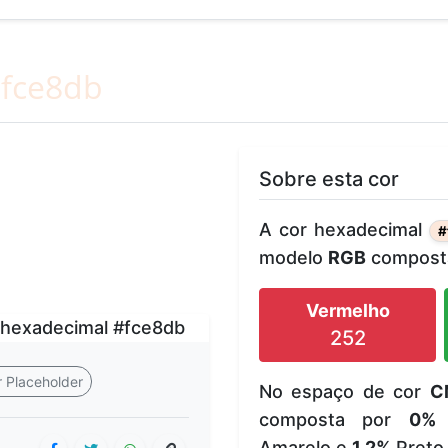
fce8db
Sobre esta cor
A cor hexadecimal
#
modelo
RGB
composta
Vermelho
252
 Placeholder
No espaço de cor
C
composta por
0%
Amarelo e
1.2%
Preto