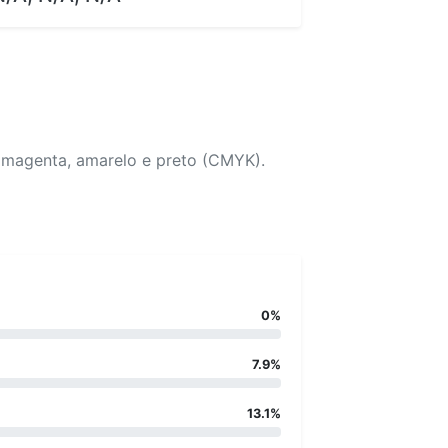
, magenta, amarelo e preto (CMYK).
0%
7.9%
13.1%