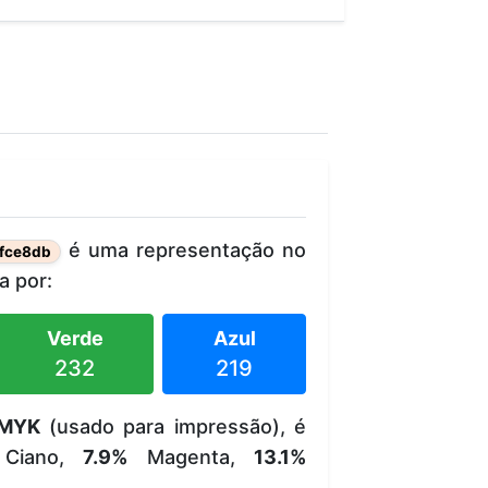
é uma representação no
fce8db
 por:
Verde
Azul
232
219
MYK
(usado para impressão), é
Ciano,
7.9%
Magenta,
13.1%
.