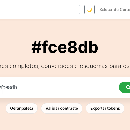
🌙
Seletor de Core
#fce8db
hes completos, conversões e esquemas para est
Gerar paleta
Validar contraste
Exportar tokens