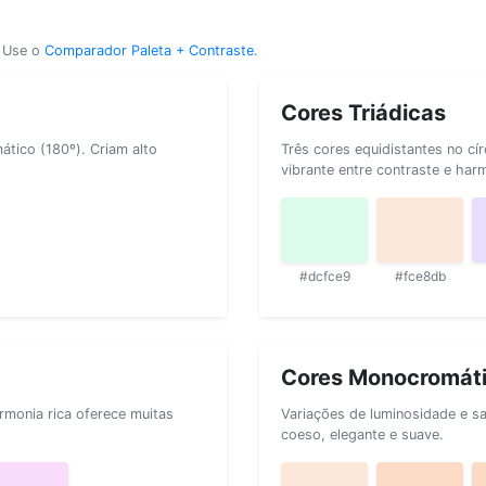
? Use o
Comparador Paleta + Contraste
.
Cores Triádicas
tico (180º). Criam alto
Três cores equidistantes no cí
vibrante entre contraste e har
#dcfce9
#fce8db
Cores Monocromát
rmonia rica oferece muitas
Variações de luminosidade e s
coeso, elegante e suave.