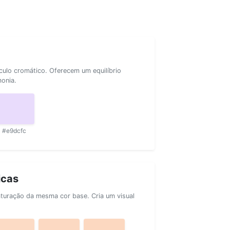
rculo cromático. Oferecem um equilíbrio
monia.
#e9dcfc
icas
aturação da mesma cor base. Cria um visual