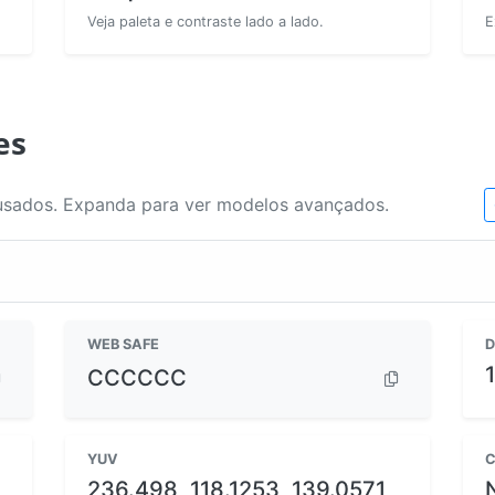
Veja paleta e contraste lado a lado.
E
es
usados. Expanda para ver modelos avançados.
WEB SAFE
D
CCCCCC
YUV
C
236.498, 118.1253, 139.0571