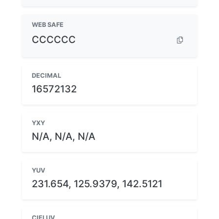
WEB SAFE
CCCCCC
DECIMAL
16572132
YXY
N/A, N/A, N/A
YUV
231.654, 125.9379, 142.5121
CIELUV