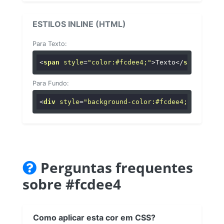
ESTILOS INLINE (HTML)
Para Texto:
<
span
style
=
"color:#fcdee4;"
>
Texto
</
span
>
Para Fundo:
<
div
style
=
"background-color:#fcdee4;"
>
...
</
di
Perguntas frequentes
sobre #fcdee4
Como aplicar esta cor em CSS?