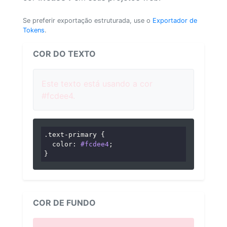
Se preferir exportação estruturada, use o
Exportador de
Tokens
.
COR DO TEXTO
Este texto está usando a cor
#fcdee4.
.text-primary
 {

color
: 
#fcdee4
;

}
COR DE FUNDO