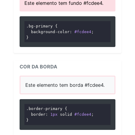
Este elemento tem fundo #fcdee4.
.bg-primary
 {

background-color
: 
#fcdee4
;

}
COR DA BORDA
Este elemento tem borda #fcdee4.
.border-primary
 {

border
: 
1px
 solid 
#fcdee4
;

}