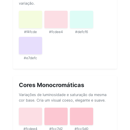
variação.
#f4fcde
#fcdee4
#defcf6
#e7defc
Cores Monocromáticas
Variações de luminosidade e saturação da mesma
cor base. Cria um visual coeso, elegante e suave.
#fcdee4
#fcc7d2
#fcc5d0