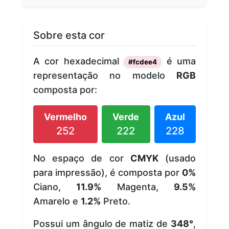
Sobre esta cor
A cor hexadecimal
é uma
#fcdee4
representação no modelo
RGB
composta por:
Vermelho
Verde
Azul
252
222
228
No espaço de cor
CMYK
(usado
para impressão), é composta por
0%
Ciano,
11.9%
Magenta,
9.5%
Amarelo e
1.2%
Preto.
Possui um ângulo de matiz de
348°
,