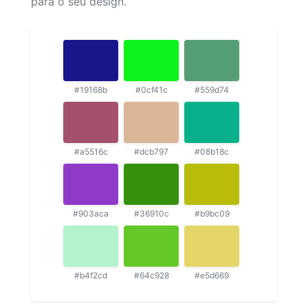
para o seu design.
#19168b
#0cf41c
#559d74
#a5516c
#dcb797
#08b18c
#903aca
#36910c
#b9bc09
#b4f2cd
#64c928
#e5d669