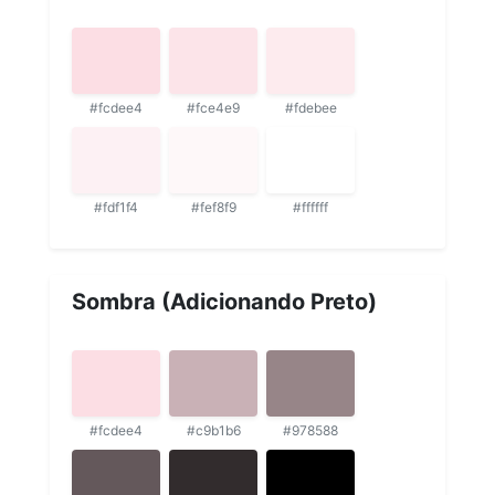
#fcdee4
#fce4e9
#fdebee
#fdf1f4
#fef8f9
#ffffff
Sombra (Adicionando Preto)
#fcdee4
#c9b1b6
#978588