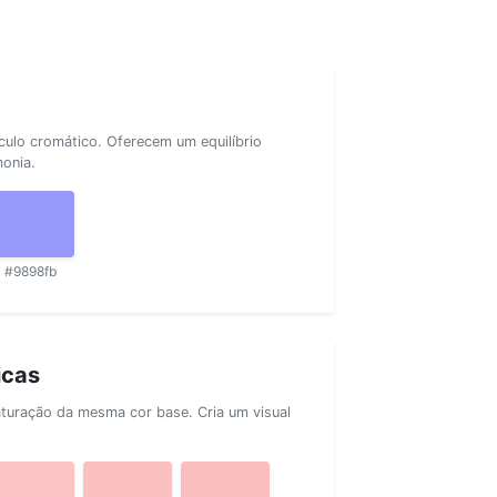
rculo cromático. Oferecem um equilíbrio
monia.
#9898fb
icas
aturação da mesma cor base. Cria um visual