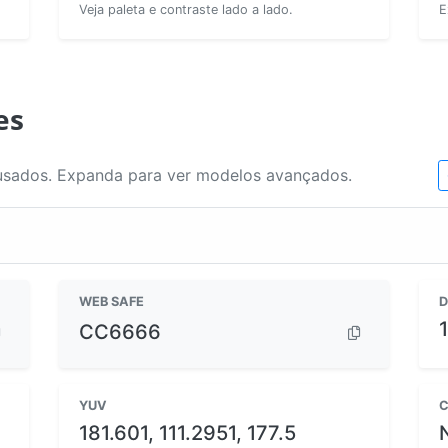
Veja paleta e contraste lado a lado.
E
es
usados. Expanda para ver modelos avançados.
WEB SAFE
D
CC6666
YUV
C
181.601, 111.2951, 177.5