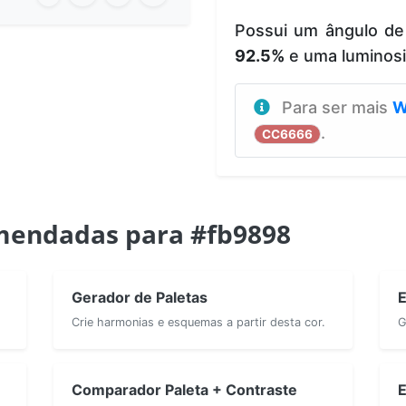
Possui um ângulo de
92.5%
e uma luminos
Para ser mais
W
.
CC6666
mendadas para #fb9898
Gerador de Paletas
E
Crie harmonias e esquemas a partir desta cor.
G
Comparador Paleta + Contraste
E