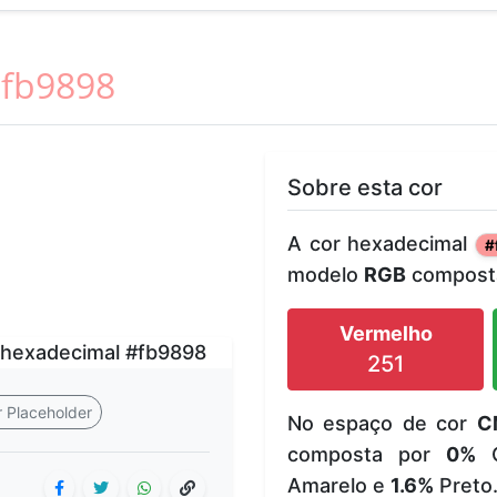
fb9898
Sobre esta cor
A cor hexadecimal
#
modelo
RGB
composta
Vermelho
251
 Placeholder
No espaço de cor
C
composta por
0%
C
Amarelo e
1.6%
Preto