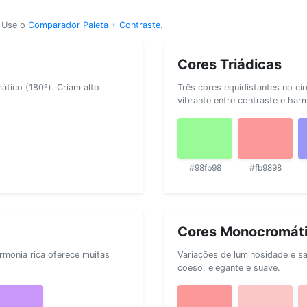
? Use o
Comparador Paleta + Contraste
.
Cores Triádicas
tico (180º). Criam alto
Três cores equidistantes no cí
vibrante entre contraste e har
#98fb98
#fb9898
Cores Monocromát
rmonia rica oferece muitas
Variações de luminosidade e s
coeso, elegante e suave.