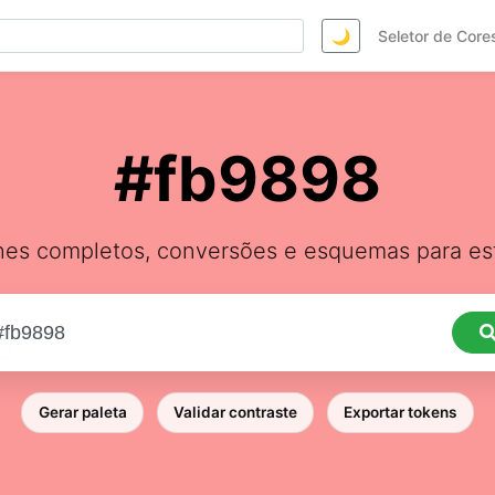
🌙
Seletor de Core
#fb9898
hes completos, conversões e esquemas para est
Gerar paleta
Validar contraste
Exportar tokens