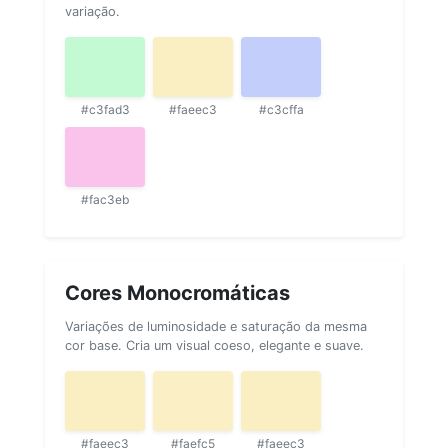
variação.
#c3fad3
#faeec3
#c3cffa
#fac3eb
Cores Monocromáticas
Variações de luminosidade e saturação da mesma
cor base. Cria um visual coeso, elegante e suave.
#faeec3
#faefc5
#faeec3