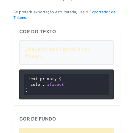
Se preferir exportação estruturada, use o
Exportador de
Tokens
.
COR DO TEXTO
Este texto está usando a cor
#faeec3.
.text-primary
 {

color
: 
#faeec3
;

}
COR DE FUNDO