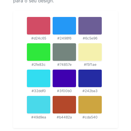
para o seu design.
#d24c65
#2498f6
#6c5e96
#2fe83c
#74857e
#f5f1ae
#32ddf0
#3f00b0
#242ba3
#49d9ea
#b4482a
#cda540