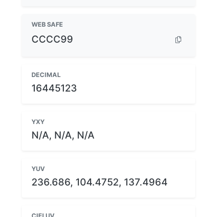
WEB SAFE
CCCC99
DECIMAL
16445123
YXY
N/A, N/A, N/A
YUV
236.686, 104.4752, 137.4964
CIELUV