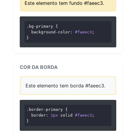
Este elemento tem fundo #faeec3.
.bg-primary
 {

background-color
: 
#faeec3
;

}
COR DA BORDA
Este elemento tem borda #faeec3.
.border-primary
 {

border
: 
1px
 solid 
#faeec3
;

}