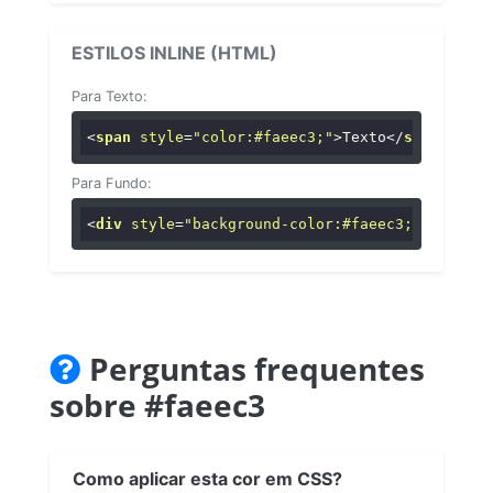
ESTILOS INLINE (HTML)
Para Texto:
<
span
style
=
"color:#faeec3;"
>
Texto
</
span
>
Para Fundo:
<
div
style
=
"background-color:#faeec3;"
>
...
</
di
Perguntas frequentes
sobre #faeec3
Como aplicar esta cor em CSS?