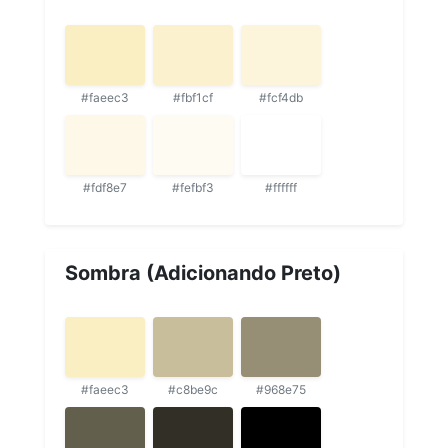
#faeec3
#fbf1cf
#fcf4db
#fdf8e7
#fefbf3
#ffffff
Sombra (Adicionando Preto)
#faeec3
#c8be9c
#968e75