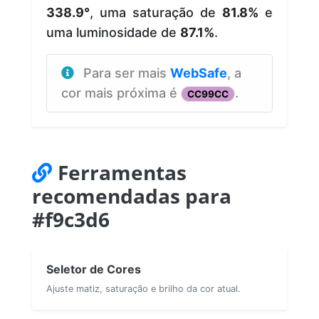
338.9°
, uma saturação de
81.8%
e
uma luminosidade de
87.1%
.
Para ser mais
WebSafe
, a
cor mais próxima é
.
CC99CC
Ferramentas
recomendadas para
#f9c3d6
Seletor de Cores
Ajuste matiz, saturação e brilho da cor atual.