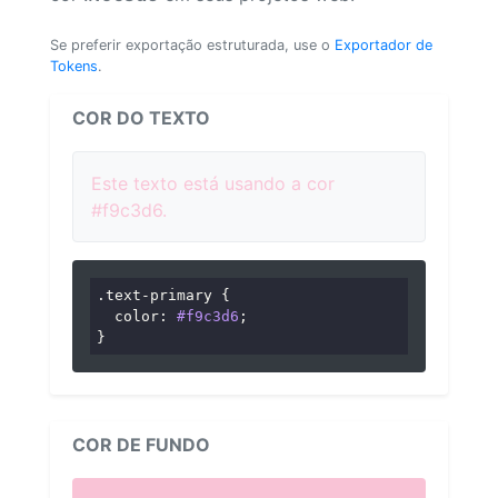
Se preferir exportação estruturada, use o
Exportador de
Tokens
.
COR DO TEXTO
Este texto está usando a cor
#f9c3d6.
.text-primary
 {

color
: 
#f9c3d6
;

}
COR DE FUNDO