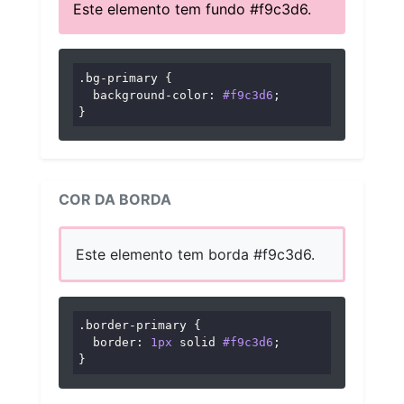
Este elemento tem fundo #f9c3d6.
.bg-primary
 {

background-color
: 
#f9c3d6
;

}
COR DA BORDA
Este elemento tem borda #f9c3d6.
.border-primary
 {

border
: 
1px
 solid 
#f9c3d6
;

}