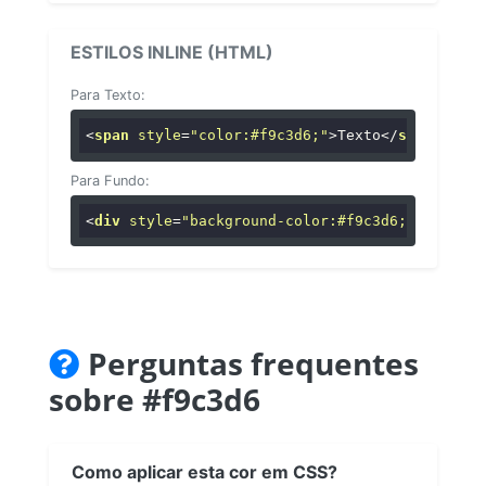
ESTILOS INLINE (HTML)
Para Texto:
<
span
style
=
"color:#f9c3d6;"
>
Texto
</
span
>
Para Fundo:
<
div
style
=
"background-color:#f9c3d6;"
>
...
</
di
Perguntas frequentes
sobre #f9c3d6
Como aplicar esta cor em CSS?