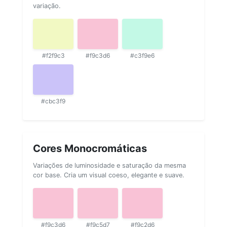
variação.
#f2f9c3
#f9c3d6
#c3f9e6
#cbc3f9
Cores Monocromáticas
Variações de luminosidade e saturação da mesma
cor base. Cria um visual coeso, elegante e suave.
#f9c3d6
#f9c5d7
#f9c2d6