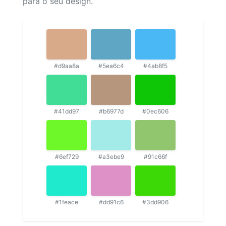
para o seu design.
#d9aa8a
#5ea6c4
#4ab8f5
#41dd97
#b6977d
#0ec606
#6ef729
#a3ebe9
#91c66f
#1feace
#dd91c6
#3dd906