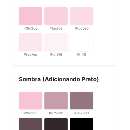
#f9c3d6
#facfde
#fbdbe6
#fce7ee
#fdf3f6
#ffffff
Sombra (Adicionando Preto)
#f9c3d6
#c79cab
#957580