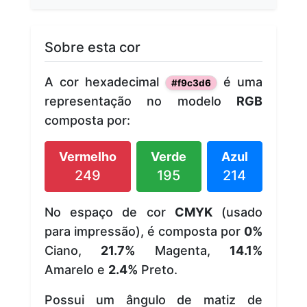
Sobre esta cor
A cor hexadecimal
é uma
#f9c3d6
representação no modelo
RGB
composta por:
Vermelho
Verde
Azul
249
195
214
No espaço de cor
CMYK
(usado
para impressão), é composta por
0%
Ciano,
21.7%
Magenta,
14.1%
Amarelo e
2.4%
Preto.
Possui um ângulo de matiz de