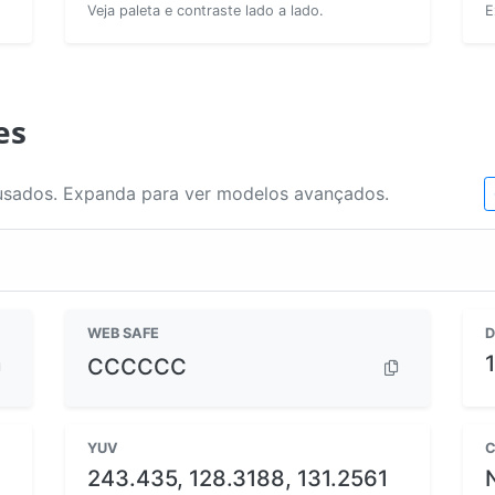
Veja paleta e contraste lado a lado.
E
es
usados. Expanda para ver modelos avançados.
WEB SAFE
D
CCCCCC
YUV
C
243.435, 128.3188, 131.2561