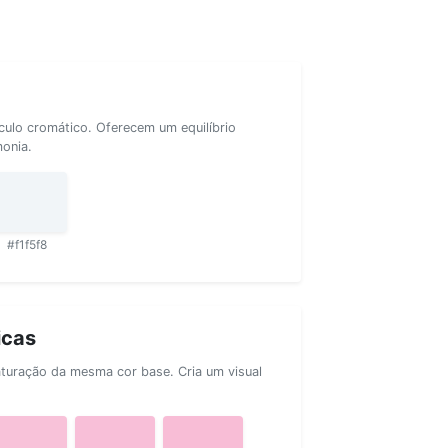
rculo cromático. Oferecem um equilíbrio
monia.
#f1f5f8
icas
aturação da mesma cor base. Cria um visual