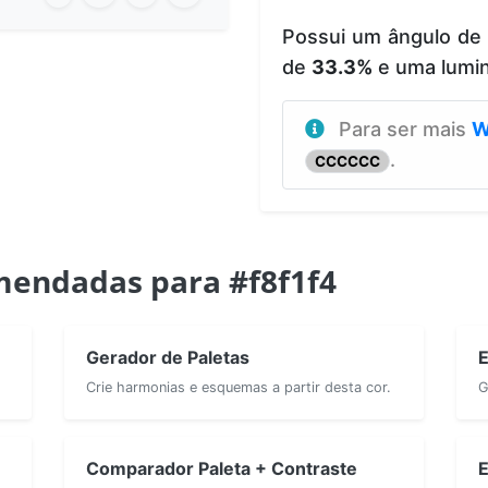
Possui um ângulo de
de
33.3%
e uma lumi
Para ser mais
W
.
CCCCCC
endadas para #f8f1f4
Gerador de Paletas
E
Crie harmonias e esquemas a partir desta cor.
G
Comparador Paleta + Contraste
E