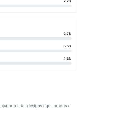
2.7%
2.7%
5.5%
4.3%
udar a criar designs equilibrados e