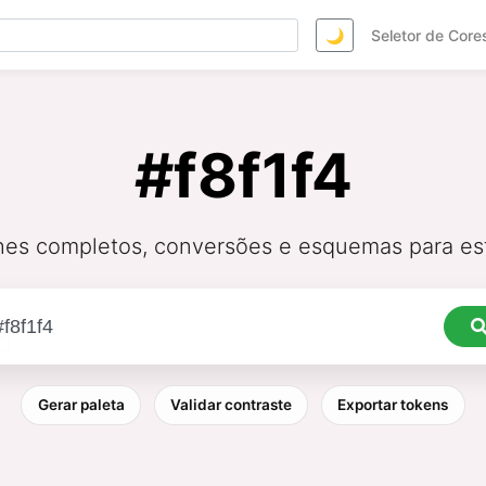
🌙
Seletor de Core
#f8f1f4
hes completos, conversões e esquemas para est
Gerar paleta
Validar contraste
Exportar tokens