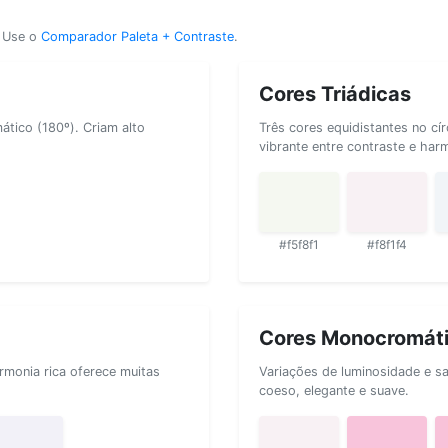
? Use o
Comparador Paleta + Contraste
.
Cores Triádicas
tico (180º). Criam alto
Três cores equidistantes no cí
vibrante entre contraste e har
#f5f8f1
#f8f1f4
Cores Monocromát
rmonia rica oferece muitas
Variações de luminosidade e s
coeso, elegante e suave.