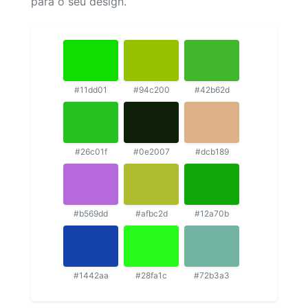
para o seu design.
#11dd01
#94c200
#42b62d
#26c01f
#0e2007
#dcb189
#b569dd
#afbc2d
#12a70b
#1442aa
#28fa1c
#72b3a3