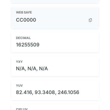
WEB SAFE
CC0000
DECIMAL
16255509
YXY
N/A, N/A, N/A
YUV
82.416, 93.3408, 246.1056
CIELUV