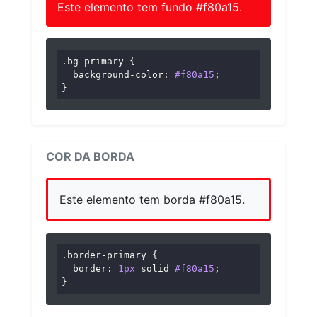
Este elemento tem fundo #f80a15.
.bg-primary
 {

background-color
: 
#f80a15
;

}
COR DA BORDA
Este elemento tem borda #f80a15.
.border-primary
 {

border
: 
1px
 solid 
#f80a15
;

}