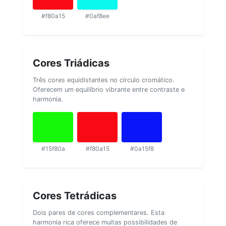
#f80a15
#0af8ee
Cores Triádicas
Três cores equidistantes no círculo cromático.
Oferecem um equilíbrio vibrante entre contraste e
harmonia.
#15f80a
#f80a15
#0a15f8
Cores Tetrádicas
Dois pares de cores complementares. Esta
harmonia rica oferece muitas possibilidades de