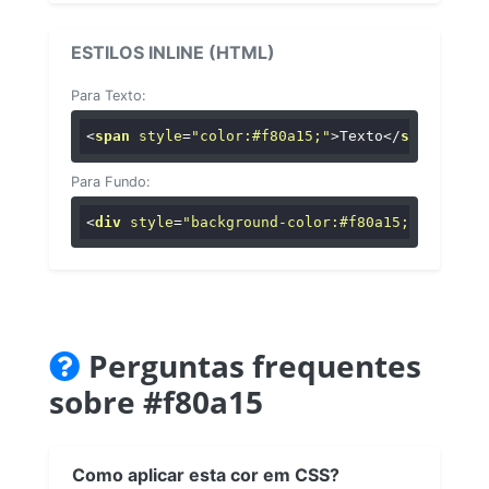
ESTILOS INLINE (HTML)
Para Texto:
<
span
style
=
"color:#f80a15;"
>
Texto
</
span
>
Para Fundo:
<
div
style
=
"background-color:#f80a15;"
>
...
</
di
Perguntas frequentes
sobre #f80a15
Como aplicar esta cor em CSS?