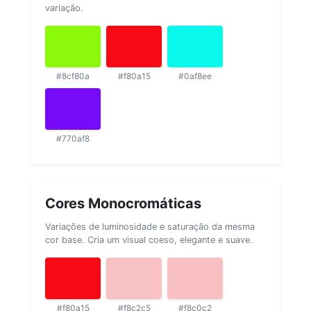
variação.
#8cf80a
#f80a15
#0af8ee
#770af8
Cores Monocromáticas
Variações de luminosidade e saturação da mesma
cor base. Cria um visual coeso, elegante e suave.
#f80a15
#f8c2c5
#f8c0c2