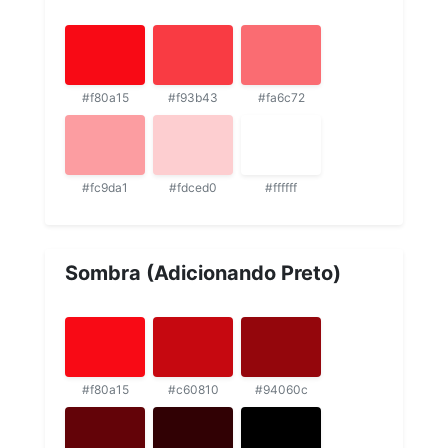
#f80a15
#f93b43
#fa6c72
#fc9da1
#fdced0
#ffffff
Sombra (Adicionando Preto)
#f80a15
#c60810
#94060c