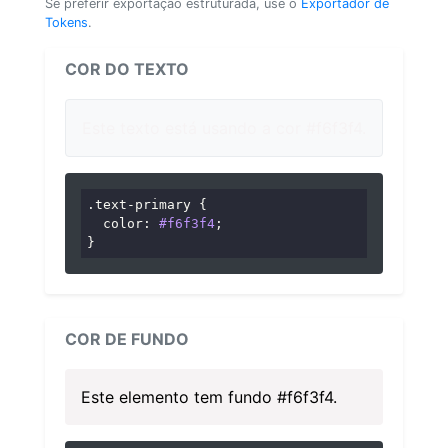
Se preferir exportação estruturada, use o
Exportador de
Tokens
.
COR DO TEXTO
Este texto está usando a cor #f6f3f4.
.text-primary
 {

color
: 
#f6f3f4
;

}
COR DE FUNDO
Este elemento tem fundo #f6f3f4.