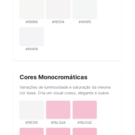
#f6f6f4
#f6f3f4
#f4f6f5
#f4f4f6
Cores Monocromáticas
Variações de luminosidade e saturação da mesma
cor base. Cria um visual coeso, elegante e suave.
#f6f3f4
#f6c3d4
#f6c0d2