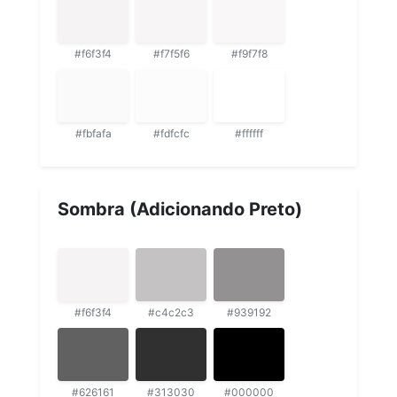
#f6f3f4
#f7f5f6
#f9f7f8
#fbfafa
#fdfcfc
#ffffff
Sombra (Adicionando Preto)
#f6f3f4
#c4c2c3
#939192
#626161
#313030
#000000