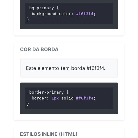
.bg-primary
 {

background-color
: 
#f6f3f4
;

}
COR DA BORDA
Este elemento tem borda #f6f3f4.
.border-primary
 {

border
: 
1px
 solid 
#f6f3f4
;

}
ESTILOS INLINE (HTML)