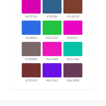
#d701b0
#2f618d
#7c402d
#2d6be3
#20c342
#e905c1
#7b6868
#ec16b9
#03c2a6
#76302f
#6a10e2
#6a3956