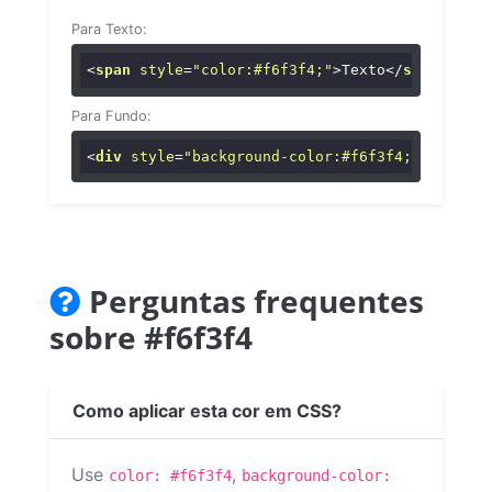
Para Texto:
<
span
style
=
"color:#f6f3f4;"
>
Texto
</
span
>
Para Fundo:
<
div
style
=
"background-color:#f6f3f4;"
>
...
</
di
Perguntas frequentes
sobre #f6f3f4
Como aplicar esta cor em CSS?
Use
,
color: #f6f3f4
background-color: