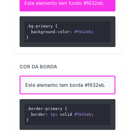
Este elemento tem fundo #f632eb.
.bg-primary
 {

background-color
: 
#f632eb
;

}
COR DA BORDA
Este elemento tem borda #f632eb.
.border-primary
 {

border
: 
1px
 solid 
#f632eb
;

}