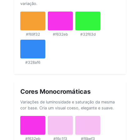
variação.
#f69f32
#f632eb
#32f63d
#328af6
Cores Monocromáticas
Variações de luminosidade e saturação da mesma
cor base. Cria um visual coeso, elegante e suave.
#f632eb
#f6c1f3
#f6bef3