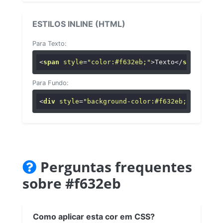
ESTILOS INLINE (HTML)
Para Texto:
<
span
style
=
"color:#f632eb;"
>
Texto
</
span
>
Para Fundo:
<
div
style
=
"background-color:#f632eb;"
>
...
</
di
Perguntas frequentes
sobre #f632eb
Como aplicar esta cor em CSS?