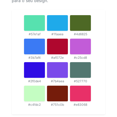
para o seu design.
#57e1af
#1faaea
#4d6825
#3b7af4
#af072e
#c25cd8
#2f0de4
#7b4aea
#527770
#c4fdc2
#751c0b
#e83068