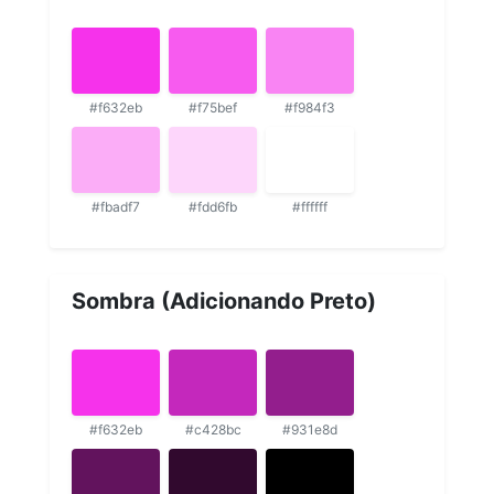
#f632eb
#f75bef
#f984f3
#fbadf7
#fdd6fb
#ffffff
Sombra (Adicionando Preto)
#f632eb
#c428bc
#931e8d