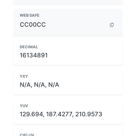
WEB SAFE
CC00CC
DECIMAL
16134891
YXY
N/A, N/A, N/A
YUV
129.694, 187.4277, 210.9573
CIELUV